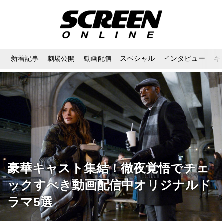
新着記事
劇場公開
動画配信
スペシャル
インタビュー
ギ
豪華キャスト集結！徹夜覚悟でチェ
ックすべき動画配信中オリジナルド
ラマ5選