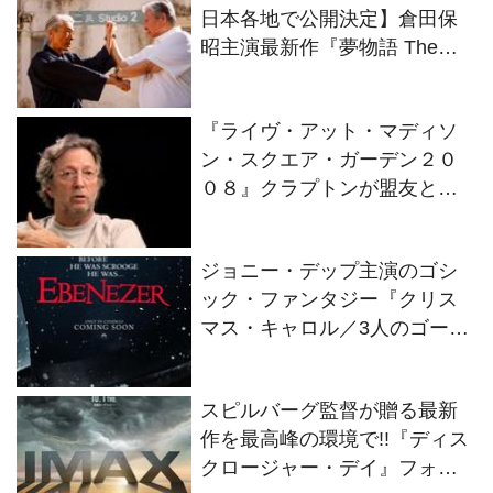
日本各地で公開決定】倉田保
昭主演最新作『夢物語 The
Living Dragon』の本当の凄さ
を熱く語ろう！
『ライヴ・アット・マディソ
ン・スクエア・ガーデン２０
０８』クラプトンが盟友との
絆を語るインタビュー映像解
禁！
ジョニー・デップ主演のゴシ
ック・ファンタジー『クリス
マス・キャロル／3人のゴース
トたち』2026年11月13日(金)
全世界同時公開決定！
スピルバーグ監督が贈る最新
作を最高峰の環境で!!『ディス
クロージャー・デイ』フォー