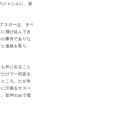
のジャンルに、新
のアスガーは、オペ
耳に飛び込んでき
中の事件でありな
署と連絡を取り、
歩も外に出ること
声だけで一切姿を
るところ。だが本
手に汗握るサスペ
…。音声のみで電