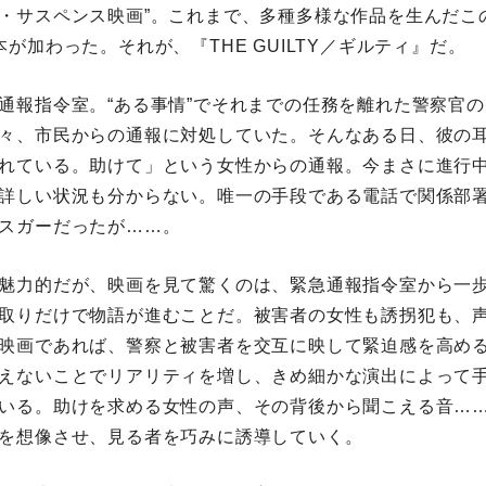
・サスペンス映画”。これまで、多種多様な作品を生んだこ
が加わった。それが、『THE GUILTY／ギルティ』だ。
通報指令室。“ある事情”でそれまでの任務を離れた警察官
々、市民からの通報に対処していた。そんなある日、彼の
れている。助けて」という女性からの通報。今まさに進行
詳しい状況も分からない。唯一の手段である電話で関係部
スガーだったが……。
魅力的だが、映画を見て驚くのは、緊急通報指令室から一
取りだけで物語が進むことだ。被害者の女性も誘拐犯も、
映画であれば、警察と被害者を交互に映して緊迫感を高め
えないことでリアリティを増し、きめ細かな演出によって
いる。助けを求める女性の声、その背後から聞こえる音…
を想像させ、見る者を巧みに誘導していく。