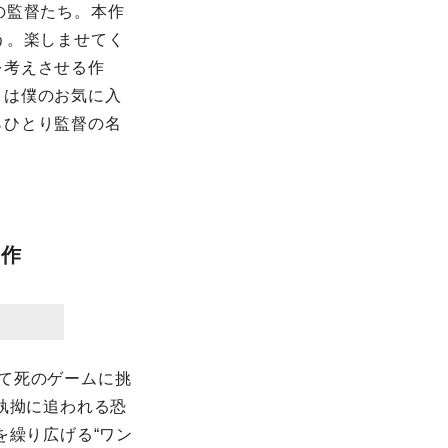
の監督たち。本作
う。楽しませてく
を考えさせる作
」は僕のお気に入
らひとり監督の名
見作
て死のゲームに挑
執拗に追われる恐
を繰り広げる“ワン