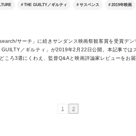
LTURE
THE GUILTY／ギルティ
サスペンス
2019年映画
earch/サーチ」に続きサンダンス映画祭観客賞を受賞デ
E GUILTY／ギルティ」が2019年2月22日公開。本記事で
どころ3選にくわえ、監督Q&Aと映画評論家レビューをお
1
2