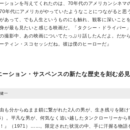
ーションを与えてくれたのは、70年代のアメリカンシネマ
70年代にアメリカがやっていたようなことにつながると思
があって、でも人生というものにも触れ、観客に深いこと
身が最も見たいと感じる映画だ。「タクシー・ドライバー
の撮影中、あの映画についてたっぷり話したんだよ。だか
ーティン・スコセッシだね。彼は僕のヒーローだ』
エーション・サスペンスの新たな歴史を刻む必
上健一
由も分からぬまま鎖に繋がれた2人の男が、生き残りを賭け
04）。平凡な男が、何気なく追い越したタンクローリーから
！』（1971）……。限定された状況の中、手に汗握る物語