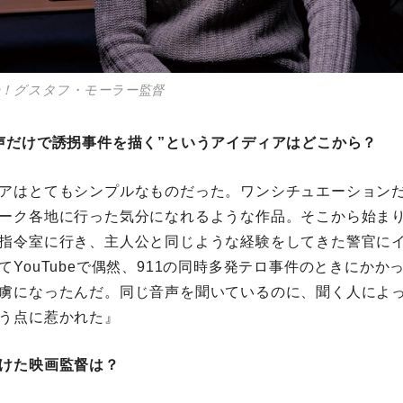
ュー！グスタフ・モーラー監督
声だけで誘拐事件を描く”というアイディアはどこから？
アはとてもシンプルなものだった。ワンシチュエーション
ーク各地に行った気分になれるような作品。そこから始ま
指令室に行き、主人公と同じような経験をしてきた警官に
てYouTubeで偶然、911の同時多発テロ事件のときにかか
虜になったんだ。同じ音声を聞いているのに、聞く人によ
う点に惹かれた』
けた映画監督は？