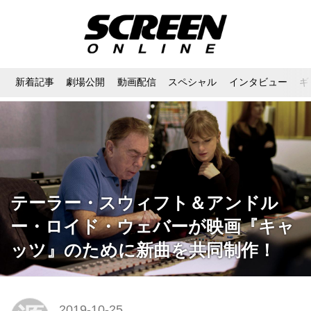
新着記事
劇場公開
動画配信
スペシャル
インタビュー
ギ
テーラー・スウィフト＆アンドル
ー・ロイド・ウェバーが映画『キャ
ッツ』のために新曲を共同制作！
2019-10-25