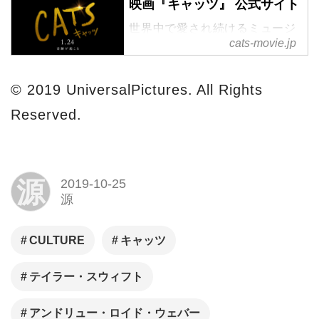
映画『キャッツ』 公式サイト
世界中で愛され続けるミュージ
cats-movie.jp
カルの金字塔「キャッツ」が待
望の実写映画化！最高峰の製作
陣と、多彩なジャンルから集結
© 2019 UniversalPictures. All Rights
した珠玉の超豪華キャストが贈
Reserved.
る極上のエンターテインメン
ト。映画『キャッツ』2020年1
月24日(金)全国ロードショー
源
2019-10-25
源
CULTURE
キャッツ
テイラー・スウィフト
アンドリュー・ロイド・ウェバー