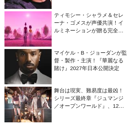
ティモシー・シャラメ＆セレ
ーナ・ゴメスが声優共演！イ
ルミネーションが贈る完全オ
リジナル最新作『ノット・ア
ローン』2027年日本公開決定
マイケル・B・ジョーダンが監
督・製作・主演！『華麗なる
賭け』2027年日本公開決定
舞台は現実、難易度は最凶！
シリーズ最終章『ジュマンジ
／オープンワールド』、12・
25日本公開へ