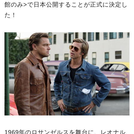
1969年のロサンゼルスを舞台に、レオナル
ド・ディカプリオとブラッド・ピットとい
う2大スターを初共演させ、二人の友情と絆
を軸にハリウッド黄金時代の光と闇に迫っ
た話題作で、日本でも８月30日の公開から
２ヵ月たった現在も勢いはとどまらず、
2003年に公開された『キル・ビル』（最終
興収25億円）に続く2位の興行成績（現在11
億5000万円超え）を上げる大ヒットとなっ