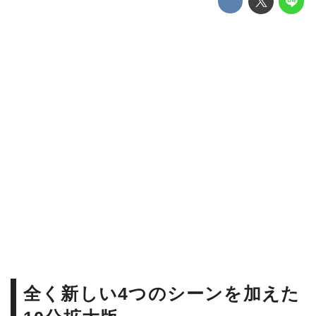
全く新しい4つのシーンを加えた
10分拡大版
早くも 来年のアカデミー賞ではレオナル
ド・ディカプリオが主演男優賞に、ブラッ
ド・ピッドが助演男優賞にノミネートされ
るだろうと言われており、ファンにとって
も“ワンハリ”旋風がまだまだ続く中、現在ア
メリカで公開中の 全く新しい4つのシーン
を加えた10分拡大版が『ワンス・アポン・