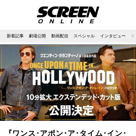
新着記事
劇場公開
動画配信
スペシャル
インタビュー
ギ
『ワンス･アポン･ア･タイム･イン･