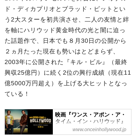
ている！
映画『ワンス・アポン・ア・
タイム・イン・ハリウッド』
| オフィシャルサイト | ソニ
www.onceinhollywood.jp
ー・ピクチャーズ
映画『ワンス・アポン・ア・タ
上映劇場(４館限定)
イム・イン・ハリウッド』公式
東 京：TOHOシネマズ シャンテ
サイト 2019年8月30日全国ロー
大 阪：TOHOシネマズ 梅田／TOHOシネ
ドショー
マズ なんば
名古屋：TOHOシネマズ 名古屋ベイシティ
2019-10-31