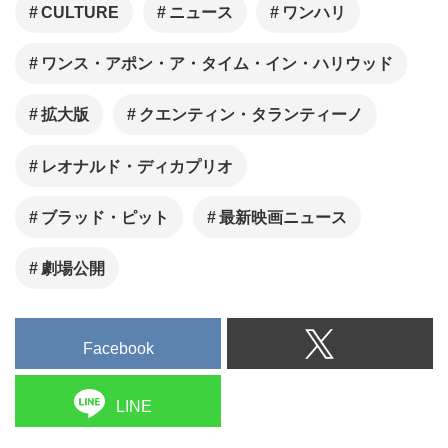
LINE
関連記事
“香り”で没入する、映画の新体
験をコンセプトにヒューマン
トラストシネマ渋谷で2作を年
末特別上映
『ワンス・アポン・ア・タイ
ム・イン・ハリウッド』のス
ピンオフ作のタイトル、公開
日が決定
タランティーノ脚本の「ワン
ハリ」の続編映画に2人のスタ