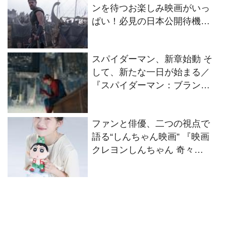
ンを待つお楽しみ映画がいっ
ぱい！必見の日本公開待機作
ラインナップ
スパイダーマン、新章始動 そ
して、新たな一日が始まる／
『スパイダーマン：ブラン
ド・ニュー・デイ』
ファンと俳優、二つの視点で
語る“しんちゃん映画” 『映画
クレヨンしんちゃん 奇々
怪々！オラの妖怪バケ～ショ
ン』伊藤沙莉インタビュー