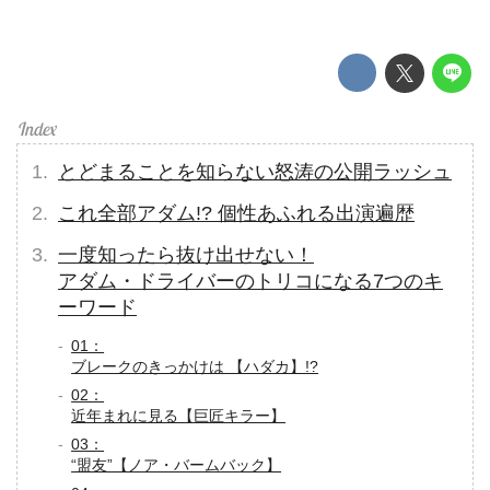
とどまることを知らない怒涛の公開ラッシュ
これ全部アダム!? 個性あふれる出演遍歴
一度知ったら抜け出せない！
アダム・ドライバーのトリコになる7つのキ
ーワード
01：
ブレークのきっかけは 【ハダカ】!?
02：
近年まれに見る【巨匠キラー】
03：
“盟友”【ノア・バームバック】