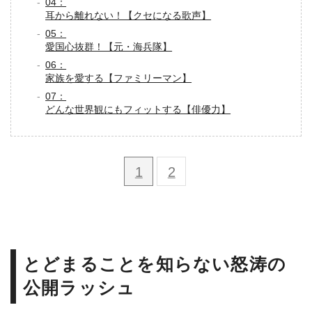
04：
耳から離れない！【クセになる歌声】
05：
愛国心抜群！【元・海兵隊】
06：
家族を愛する【ファミリーマン】
07：
どんな世界観にもフィットする【俳優力】
1
2
とどまることを知らない怒涛の
公開ラッシュ