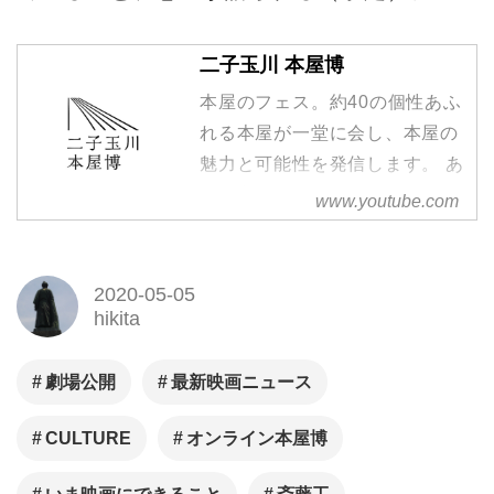
二子玉川 本屋博
本屋のフェス。約40の個性あふ
れる本屋が一堂に会し、本屋の
魅力と可能性を発信します。 あ
の店主に会いたい、あの本屋で
www.youtube.com
しか出会えない本がある、 そん
な、あなたにとっての「唯一の
本屋」と出会いましょう。
2020-05-05
hikita
★2020年5月5日（火）14:00～
24:00 当チャンネルにて、「＃
オンライン本屋博」一日限定の
劇場公開
最新映画ニュース
特別イベントを...
CULTURE
オンライン本屋博