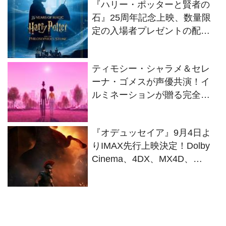
『ハリー・ポッターと賢者の
石』25周年記念上映、数量限
定の入場者プレゼントの配布
が決定
ティモシー・シャラメ＆セレ
ーナ・ゴメスが声優共演！イ
ルミネーションが贈る完全オ
リジナル最新作『ノット・ア
ローン』2027年日本公開決定
『オデュッセイア』9月4日よ
りIMAX先行上映決定！Dolby
Cinema、4DX、MX4D、
35mm含む全6種9バージョンで
公開