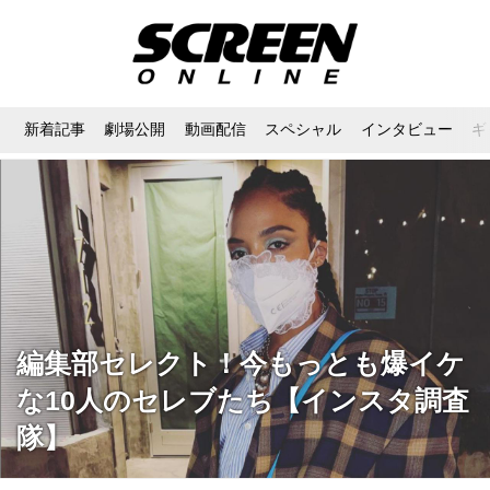
新着記事
劇場公開
動画配信
スペシャル
インタビュー
ギ
編集部セレクト！今もっとも爆イケ
な10人のセレブたち【インスタ調査
隊】