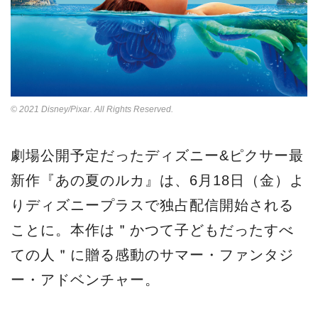
© 2021 Disney/Pixar. All Rights Reserved.
劇場公開予定だったディズニー&ピクサー最
新作『あの夏のルカ』は、6月18日（金）よ
りディズニープラスで独占配信開始される
ことに。本作は＂かつて子どもだったすべ
ての人＂に贈る感動のサマー・ファンタジ
ー・アドベンチャー。