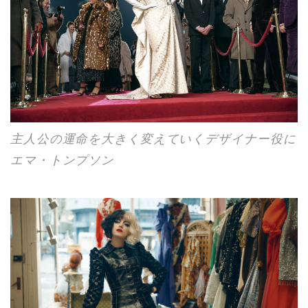
主人公の運命を大きく変えていくデザイナー役に
エマ・トンプソン