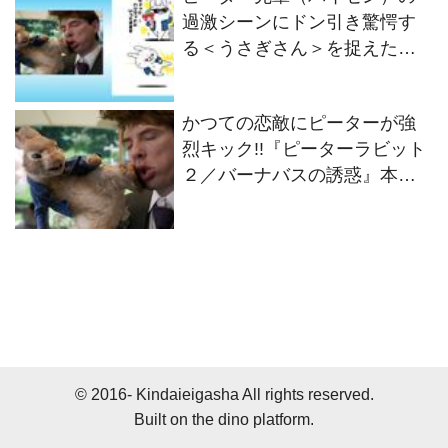
過激シーンにドン引き驚愕す
る＜うさぎさん＞を捉えたコ
ラボ映像＆描き下ろしコラボ
アート 解禁!!
かつての恋敵にピーターが強
烈キック!!『ピーターラビット
２／バーナバスの誘惑』本編
映像解禁
© 2016- Kindaieigasha All rights reserved.
Built on
the dino platform
.