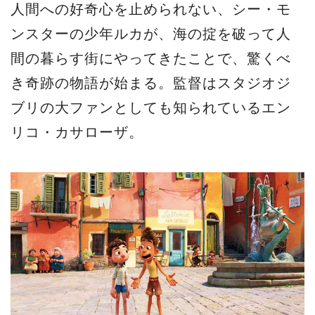
人間への好奇心を止められない、シー・モ
ンスターの少年ルカが、海の掟を破って人
間の暮らす街にやってきたことで、驚くべ
き奇跡の物語が始まる。監督はスタジオジ
ブリの大ファンとしても知られているエン
リコ・カサローザ。