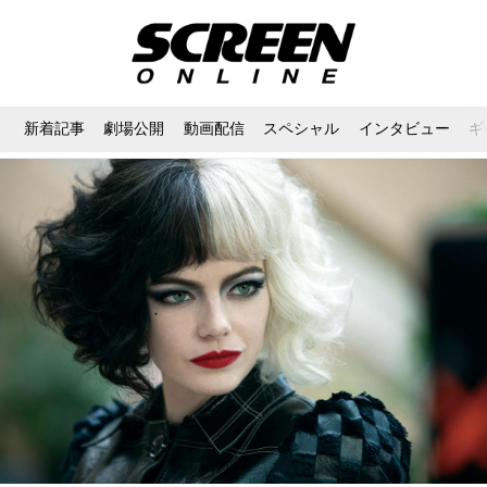
新着記事
劇場公開
動画配信
スペシャル
インタビュー
ギ