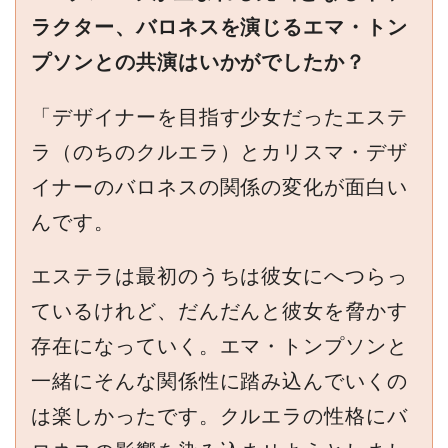
ラクター、バロネスを演じるエマ・トン
プソンとの共演はいかがでしたか？
「デザイナーを目指す少女だったエステ
ラ（のちのクルエラ）とカリスマ・デザ
イナーのバロネスの関係の変化が面白い
んです。
エステラは最初のうちは彼女にへつらっ
ているけれど、だんだんと彼女を脅かす
存在になっていく。エマ・トンプソンと
一緒にそんな関係性に踏み込んでいくの
は楽しかったです。クルエラの性格にバ