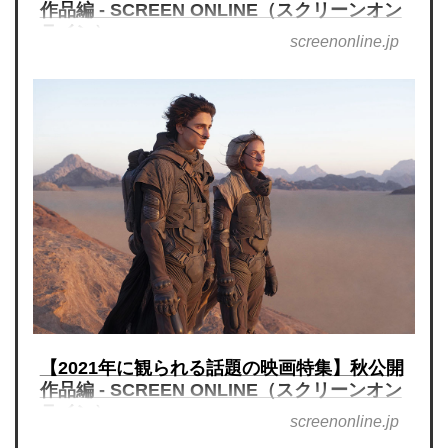
作品編 - SCREEN ONLINE（スクリーンオン
ライン）
screenonline.jp
【2021年に観られる話題の映画特集】秋公開
作品編 - SCREEN ONLINE（スクリーンオン
ライン）
screenonline.jp