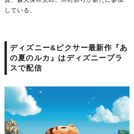
している。
ディズニー&ピクサー最新作『あ
の夏のルカ』はディズニープラ
スで配信