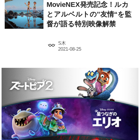
MovieNEX発売記念！ルカ
とアルベルトの‟友情“を監
督が語る特別映像解禁
S木