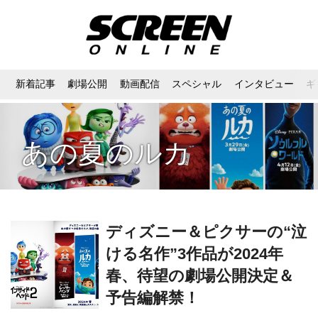
新着記事
劇場公開
動画配信
スペシャル
インタビュー
ギ
あの夏のルカ
ディズニー＆ピクサーの“泣
ける名作”3作品が2024年
春、待望の劇場公開決定＆
予告編解禁！