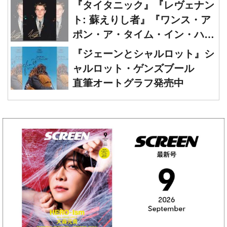
『タイタニック』『レヴェナン
ト: 蘇えりし者』『ワンス・ア
ポン・ア・タイム・イン・ハリ
ウッド』レオナルド・ディカプ
『ジェーンとシャルロット』シ
リオ 直筆オートグラフ発売中
ャルロット・ゲンズブール
直筆オートグラフ発売中