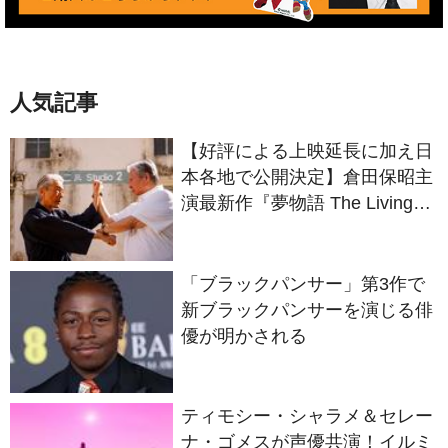
人気記事
【好評による上映延長に加え日
本各地で公開決定】倉田保昭主
演最新作『夢物語 The Living
Dragon』の本当の凄さを熱く
語ろう！
「ブラックパンサー」第3作で
新ブラックパンサーを演じる俳
優が明かされる
ティモシー・シャラメ＆セレー
ナ・ゴメスが声優共演！イルミ