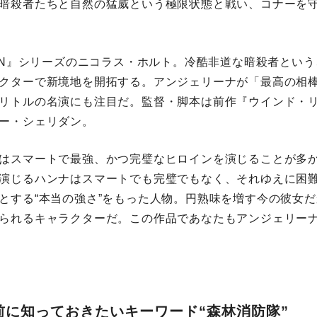
暗殺者たちと自然の猛威という極限状態と戦い、コナーを
MEN』シリーズのニコラス・ホルト。冷酷非道な暗殺者とい
クターで新境地を開拓する。アンジェリーナが「最高の相
リトルの名演にも注目だ。監督・脚本は前作『ウインド・
ー・シェリダン。
はスマートで最強、かつ完璧なヒロインを演じることが多
演じるハンナはスマートでも完璧でもなく、それゆえに困
とする“本当の強さ”をもった人物。円熟味を増す今の彼女
られるキャラクターだ。この作品であなたもアンジェリー
前に知っておきたいキーワード“森林消防隊”