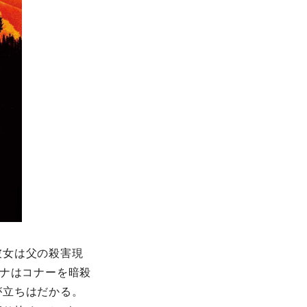
彼女は父の殺害現
ンナはコナーを暗殺
が立ちはだかる。