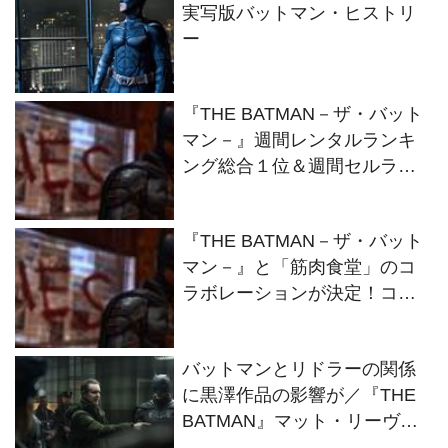
実写版バットマン・ヒストリ
ー
『THE BATMAN－ザ・バット
マン－』週間レンタルランキ
ング総合１位＆週間セルラン
キング洋画部門１位を獲得
『THE BATMAN－ザ・バット
マン－』と「筋肉食堂」のコ
ラボレーションが決定！コラ
ボメニューも登場
バットマンとリドラーの関係
に黒澤作品の影響が／『THE
BATMAN』マット・リーヴス
監督インタビュー