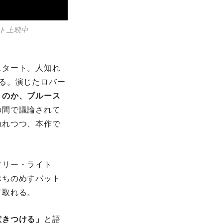
ット上映中
スタート。人知れ
る。演じたロバー
くのか、ブルース
の間で議論されて
触れつつ、本作で
フリー・ライト
ぶちのめすバット
て取れる。
惹きつける」
と語