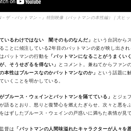
TMAN－ザ・バットマン－』特別映像（バットマンの本性編）｜大ヒ
ているわけではない 闇そのものなんだ」
という台詞から
ることに傾注している2年目のバットマンの姿が映し出され
はバットマンの行動を
「バットマンになることがうまくい
が、そうせざるを得ない」
とコメント。兼ねてからファン
の本性はブルースなのかバットマンなのか」
という話題に
ていくことを明かしている。
がブルース・ウェインとバットマンを隔てている」
とジェ
が語るとおり、怒りと復讐心を燃えたぎらせ、次々と悪を
をはずしたブルース・ウェインの戸惑いに満ちた表情が見
監督は
「バットマンの人間味溢れたキャラクターが人々を