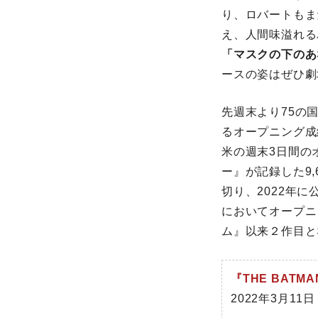
り、ロバートもま
え、人間味溢れる
「マスクの下のあ
ースの姿はぜひ劇
先週末より75の
るオープニング成
米の週末3日間の
ー』が記録した9,
切り、2022年
においてオープニ
ム』以来２作目と
『THE BAT
2022年3月1