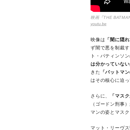
映画『THE BA
youtu.be
映像は
「闇に隠れ
ず闇で悪を制裁す
ト・パティンソン
は分かっていない
きた
「バットマン
はその核心に迫っ
さらに、
「マスク
（ゴードン刑事）
マンの姿とマスク
マット・リーヴス