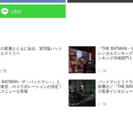
LINE
ツの変遷とともに辿る、実写版バット
『THE BATMA
・ヒストリー
レンタルランキング
ンキング洋画部門１
ぴ豊
J・M
E BATMAN－ザ・バットマン－』と
バットマンとリドラ
肉食堂」のコラボレーションが決定！
影響が／『THE B
ボメニューも登場
ス監督インタビュー
J・M