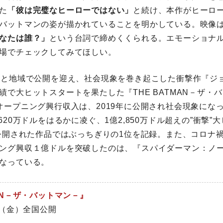
た
「彼は完璧なヒーローではない」
と続け、本作がヒーロ
バットマンの姿が描かれていることを明かしている。映像
なたは誰？」
という台詞で締めくくられる。エモーショナ
場でチェックしてみてほしい。
国と地域で公開を迎え、社会現象を巻き起こした衝撃作『ジ
績で大ヒットスタートを果たした『THE BATMAN－ザ・
オープニング興行収入は、2019年に公開され社会現象にな
620万ドルをはるかに凌ぐ、1億2,850万ドル超えの”衝撃”
に公開された作品ではぶっちぎりの1位を記録。また、コロナ
ング興収１億ドルを突破したのは、『スパイダーマン：ノ
なっている。
MAN－ザ・バットマン－』
1日（金）全国公開