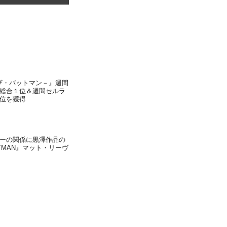
N－ザ・バットマン－』週間
総合１位＆週間セルラ
位を獲得
ーの関係に黒澤作品の
ATMAN』マット・リーヴ