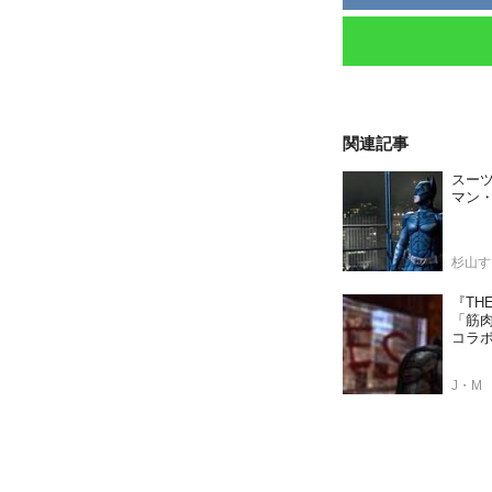
関連記事
スー
マン
杉山す
『TH
「筋
コラ
J・M