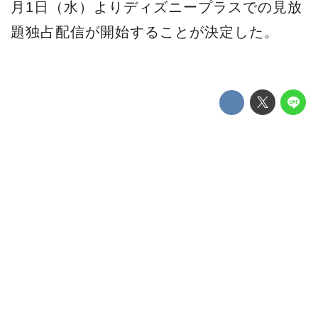
月1日（水）よりディズニープラスでの見放
題独占配信が開始することが決定した。
第80回ゴールデングローブ賞で
はMCU初の快挙も達成
『ブラックパンサー／ワカンダ・フォーエ
バー』は、スーパーヒーロー映画として