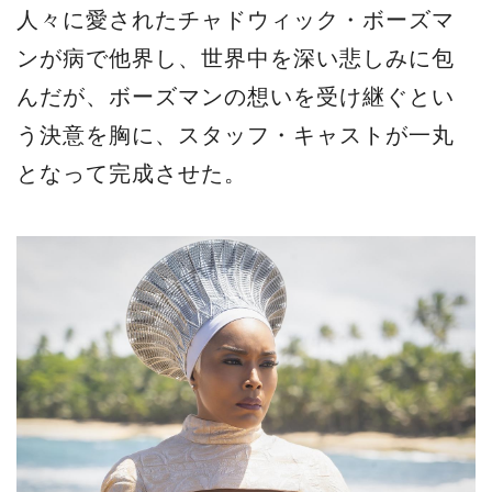
日本時間1月11日(現地時間1月10日)に行わ
れた、アカデミー賞の前哨戦と言われる
「
第80回ゴールデングローブ賞
」では、本
作でブラックパンサーの母ラモンダ役とし
て、複数の感情が入り混じった複雑な心境
を見事に演じたアンジェラ・バセットが助