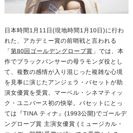
演女優賞を受賞。マーベル・シネマティッ
ク・ユニバース初の快挙。バセットにとっ
ては『TINA ティナ』(1993公開)でゴールデ
ングローブ賞 主演女優賞 (ミュージカル・
コメディ部門)受賞に続いての受賞となる。
『ブラックパンサー／ワカンダ・フォーエ
バー』
2月1日（水）よりディズニープラスにて見
放題独占配信
©MarvelStudios 2023
Disney+（ディズニープラス）で観る
[PR]