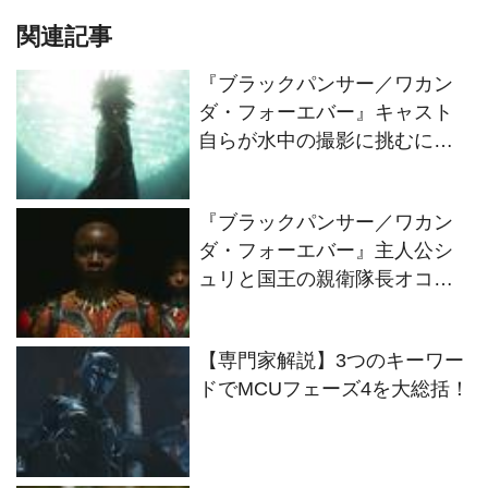
本日、オコエ役ダナイ・グリ
ラの誕生日！ワカンダや王女
シュリへの葛藤が描かれた、
未公開シーンが解禁！