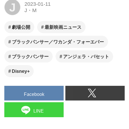
関連記事
『ブラックパンサー／ワカン
ダ・フォーエバー』キャスト
自らが水中の撮影に挑むに至
るまでを語るボーナス・コン
テンツが一部解禁！
『ブラックパンサー／ワカン
ダ・フォーエバー』主人公シ
ュリと国王の親衛隊長オコエ
の別れ…！？未公開シーンが
解禁！
【専門家解説】3つのキーワー
ドでMCUフェーズ4を大総括！