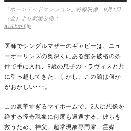
「ホーンテッドマンション」特報映像 9月1日
（金）より劇場公開！
a18.hm-f.jp
医師でシングルマザーのギャビーは、ニュ
ーオーリンズの奥深くにある館を破格の条
件で手に入れ、9歳の息子のトラヴィスと共
に引っ越してきた。しかし、この館は何か
がおかしい･･･。
この豪華すぎるマイホームで、2人は想像を
絶する怪奇現象に何度も遭遇する。彼らを
救うため、神父、超常現象専門家、霊媒