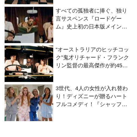
バス』）
すべての孤独者に捧ぐ、独り
言サスペンス『ロードゲー
ム』史上初の日本版メインビ
ジュアル＆本予告完成！
“オーストラリアのヒッチコッ
ク”鬼才リチャード・フランク
リン監督の最高傑作が約45年
を経て遂に日本劇場初公開！
ステイシー・キーチ＆ジェイ
3世代、4人の女性が入れ替わ
ミー・リー・カーティス主演
り！ディズニーが贈るハート
『ロードゲーム』
フルコメディ！『シャッフ
ル・フライデー』