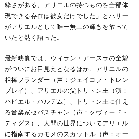
粋さがある。アリエルの持つものを全部体
現できる存在は彼女だけでした」とハリー
がアリエルとして唯一無二の輝きを放って
いたと熱く語った。
最新映像では、ヴィラン・アースラの全貌
がついにお目見えとなるほか、アリエルの
相棒フランダー（声：ジェイコブ・トレン
ブレイ）、アリエルの父トリトン王（演：
ハビエル・バルデム）、トリトン王に仕え
る音楽家セバスチャン（声：ダヴィード・
ディグス）、人間の世界についてアリエル
に指南するカモメのスカットル（声：オー