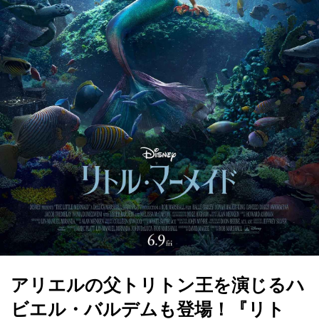
アリエルの父トリトン王を演じるハ
ビエル・バルデムも登場！『リト