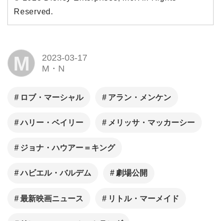
Reserved.
M
2023-03-17
M・N
ロブ・マーシャル
アラン・メンケン
ハリー・ベイリー
メリッサ・マッカーシー
ジョナ・ハウアー＝キング
ハビエル・バルデム
劇場公開
最新映画ニュース
リトル・マーメイド