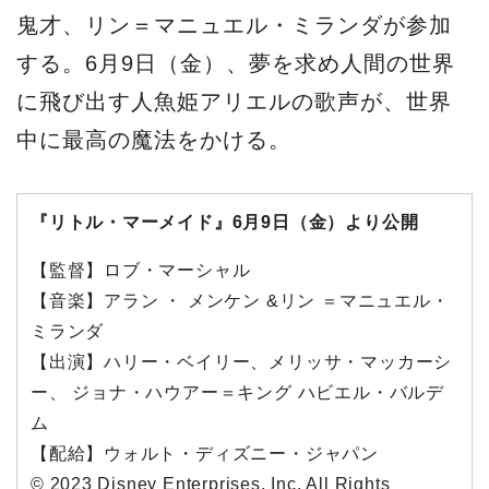
鬼才、リン＝マニュエル・ミランダが参加
する。6月9日（金）、夢を求め人間の世界
に飛び出す人魚姫アリエルの歌声が、世界
中に最高の魔法をかける。
『リトル・マーメイド』6月9日（金）より公開
【監督】ロブ・マーシャル
【音楽】アラン ・ メンケン &リン ＝マニュエル・
ミランダ
【出演】ハリー・ベイリー、メリッサ・マッカーシ
ー、 ジョナ・ハウアー＝キング ハビエル・バルデ
ム
【配給】ウォルト・ディズニー・ジャパン
© 2023 Disney Enterprises, Inc. All Rights