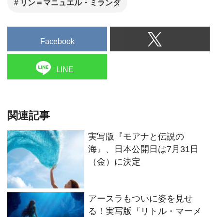
リン＝マニュエル・ミランダ
Facebook
LINE
関連記事
実写版『モアナと伝説の
海』、日本公開日は7月31日
（金）に決定
アースラもついに姿を見せ
る！実写版『リトル・マーメ