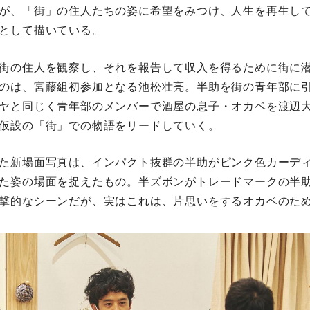
が、「街」の住人たちの姿に希望をみつけ、人生を再生し
として描いている。
街の住人を観察し、それを報告して収入を得るために街に
のは、宮藤組初参加となる池松壮亮。半助を街の青年部に
ヤと同じく青年部のメンバーで酒屋の息子・オカベを渡辺大
仮設の「街」での物語をリードしていく。
た新場面写真は、インパクト抜群の半助がピンク色カーデ
た姿の場面を捉えたもの。半ズボンがトレードマークの半
撃的なシーンだが、実はこれは、片思いをするオカベのた