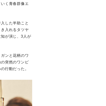
ていく青春群像エ
潜入した半助こと
引き入れるタツヤ
知が演じ、3人が
ィガンと花柄のワ
助の突然のワンピ
めの行動だった。