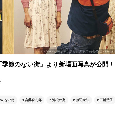
via text - 引用元:リンクなしテキスト(省略可) / site.to.
「季節のない街」より新場面写真が公開！
2
節のない街
宮藤官九郎
池松壮亮
渡辺大知
三浦透子