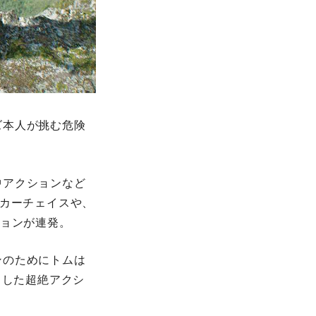
ズ本人が挑む危険
中アクションなど
のカーチェイスや、
ションが連発。
ンのためにトムは
うした超絶アクシ