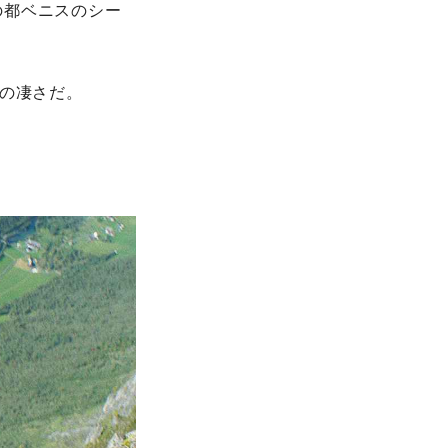
の都ベニスのシー
ムの凄さだ。