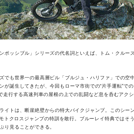
ンポッシブル」シリーズの代名詞といえば、トム・クルー
ズでも世界一の最高層ビル「ブルジュ・ハリファ」での空
ンが誕生してきたが、今回もローマ市街での“片手運転”で
速で走行する高速列⾞の屋根の上での乱闘など息を呑むアク
ライトは、断崖絶壁からの特大バイクジャンプ。このシー
ものモトクロスジャンプの特訓を敢行。ブルーレイ特典ではそ
ぷり見ることができる。