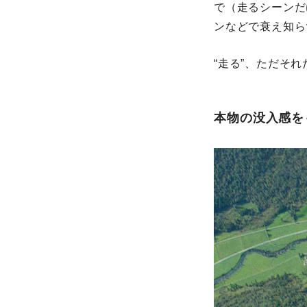
で（走るシーンだ
ンなどで衰え知ら
“走る”、ただそ
本物の没入感を