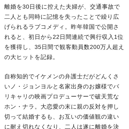
離婚を30日後に控えた夫婦が、交通事故で
二人とも同時に記憶を失ったことで繰り広
げられるラブコメディ。昨年韓国で公開さ
れると、初日から22日間連続で興行収入1位
を獲得し、35日間で観客動員数200万人超え
の大ヒットを記録。
自称知的でイケメンの弁護士だがどんくさ
いノ・ジョンヨルと名家出身のお嬢様でバ
リキャリの映画プロデューサーで破天荒な
ホン・ナラ。大恋愛の末に親の反対を押し
切って結婚するも、お互いの価値観の違い
に耐え切れなくなり、二人は遂に離婚を決