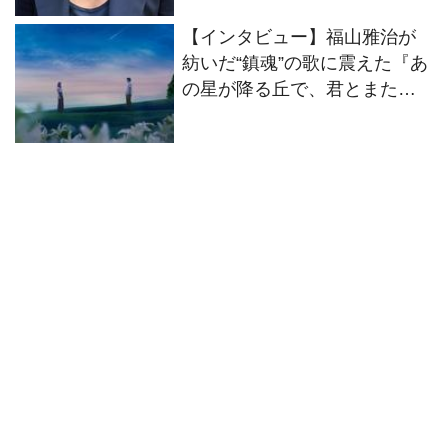
【インタビュー】福山雅治が
紡いだ“鎮魂”の歌に震えた『あ
の星が降る丘で、君とまた出
会いたい。』原作者・汐見夏
衛先生