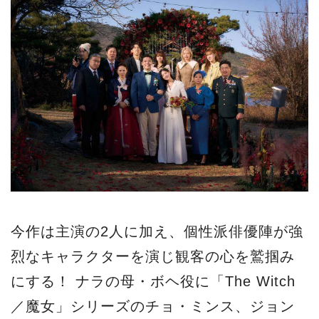
今作は主演の2人に加え、個性派俳優陣が強
烈なキャラクターを演じ観客の心を鷲掴み
にする！ ナラの母・ボヘ役に「The Witch
／魔女」シリーズのチョ・ミンス、ジョン