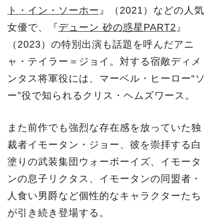
ト・イン・ソーホー
』（2021）などの人気
女優で、『
デューン 砂の惑星PART2
』
（2023）の特別出演も話題を呼んだアニ
ャ・テイラー＝ジョイ。対する宿敵ディメ
ンタス将軍役には、マーベル・ヒーロー“ソ
ー”役で知られるクリス・ヘムズワース。
また前作でも強烈な存在感を放っていた独
裁者イモータン・ジョー、彼を崇拝する白
塗りの武装集団ウォーボーイズ、イモータ
ンの息子リクタス、イモータンの同盟者・
人食い男爵など個性的なキャラクターたち
が引き続き登場する。