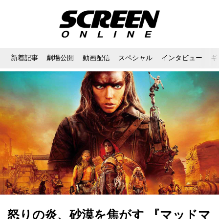
新着記事
劇場公開
動画配信
スペシャル
インタビュー
ギ
怒りの炎、砂漠を焦がす 『マッドマ