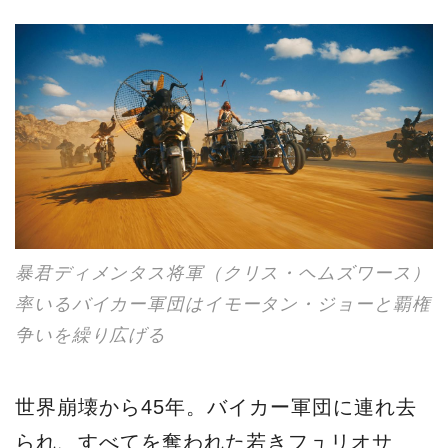
暴君ディメンタス将軍（クリス・ヘムズワース）
率いるバイカー軍団はイモータン・ジョーと覇権
争いを繰り広げる
世界崩壊から45年。バイカー軍団に連れ去
られ、すべてを奪われた若きフュリオサ