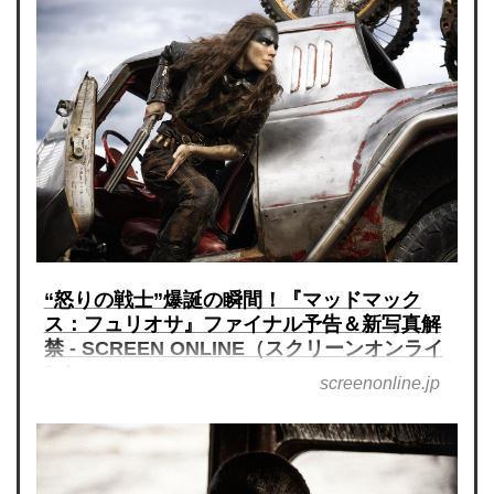
“怒りの戦士”爆誕の瞬間！『マッドマック
ス：フュリオサ』ファイナル予告＆新写真解
禁 - SCREEN ONLINE（スクリーンオンライ
ン）
screenonline.jp