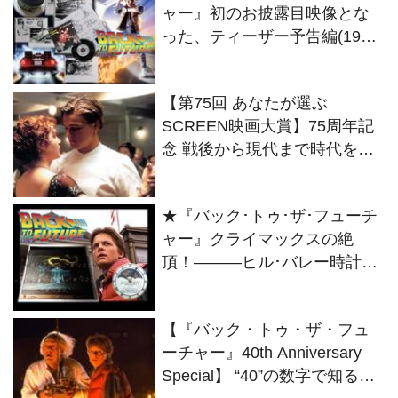
ャー』初のお披露目映像とな
った、ティーザー予告編(1985)
のストーリーボード等をギャ
ラリー公開！
【第75回 あなたが選ぶ
SCREEN映画大賞】75周年記
念 戦後から現代まで時代を映
す名作・話題作が並んだベス
トワン作品群
★『バック･トゥ･ザ･フューチ
ャー』クライマックスの絶
頂！———ヒル･バレー時計台
の落雷シーンを生み出した原
点のアートワークを公開。
【『バック・トゥ・ザ・フュ
ーチャー』40th Anniversary
Special】 “40”の数字で知る