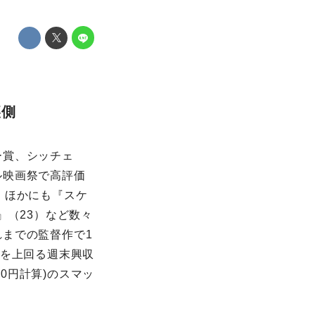
裏側
ー賞、シッチェ
ル映画祭で高評価
。ほかにも『スケ
』（23）など数々
までの監督作で1
測を上回る週末興収
ル160円計算)のスマッ