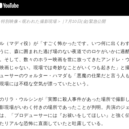
特別映像＜呪われた撮影現場＞｜7月10日(金)緊急公開
ル（マディ役）が「すごく怖かったです。いつ何に出くわ
うに、森に囲まれた逃げ場のない夜道でのロケがいかに過
。そして、数々のホラー映画を世に放ってきたアンドレ・
映画じゃない。現場では奇妙なことがいくつも起きた」と
ューサーのウォルター・ハマダも「悪魔の仕業だと言う人
現場には不穏な空気が漂っていたという。
のリラ・ウルシンが「実際に殺人事件があった場所で撮影
影現場がいわく付きの場所であったことが判明。共演のジ
は、「プロデューサーには『お祓いをしてほしい』と強く
たリアルな恐怖に直面していたと吐露している。