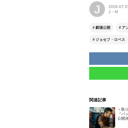
J
2026-07-0
J・M
劇場公開
ア
ジョセフ・ロペス
関連記事
＜取
『パッ
公開