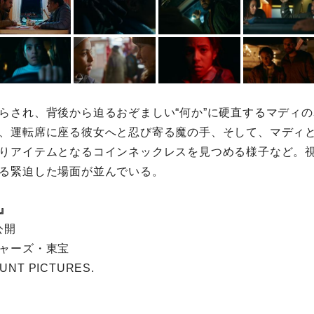
らされ、背後から迫るおぞましい“何か”に硬直するマディ
、運転席に座る彼女へと忍び寄る魔の手、そして、マディ
りアイテムとなるコインネックレスを見つめる様子など。
る緊迫した場面が並んでいる。
』
公開
ャーズ・東宝
UNT PICTURES.