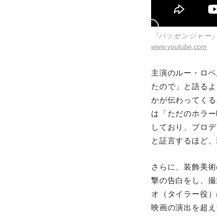
『パッセンジャー』
www.youtube.com
主演のルー・ロベ
たので」と語るよ
かが伝わってくる
は「ただのホラー
しており、プロデ
と証言するほど、
さらに、装飾美術
撃の告白をし、撮
オ（タイラー役）
映画の演出を超え