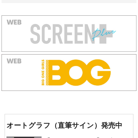
オートグラフ（直筆サイン）発売中
『タイタニック』『レヴェナン
ト: 蘇えりし者』『ワンス・ア