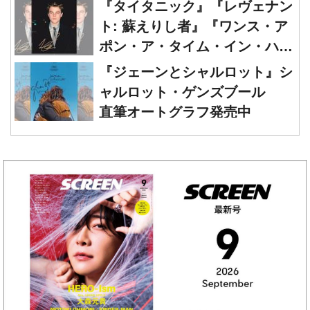
ポン・ア・タイム・イン・ハリ
ウッド』レオナルド・ディカプ
『ジェーンとシャルロット』シ
リオ 直筆オートグラフ発売中
ャルロット・ゲンズブール
直筆オートグラフ発売中