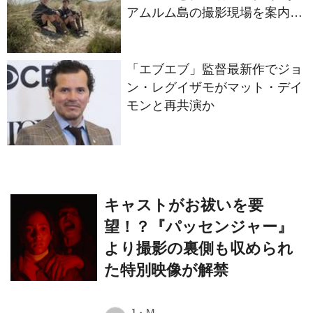
「エブエブ」監督最新作でジョ
ン・レグイザモがマット・デイ
モンと再共演か
キャストがお祓いを要
望！？『パッセンジャー』
より撮影の裏側も収められ
た特別映像が解禁
J・M
J