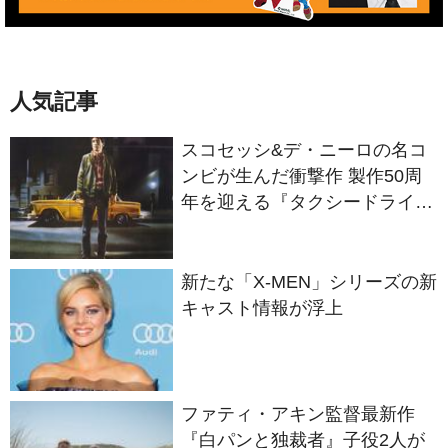
人気記事
スコセッシ&デ・ニーロの名コ
ンビが生んだ衝撃作 製作50周
年を迎える『タクシードライバ
ー』
新たな「X-MEN」シリーズの新
キャスト情報が浮上
ファティ・アキン監督最新作
『白パンと独裁者』子役2人が
アムルム島の撮影現場を案内！
セットツアー映像解禁