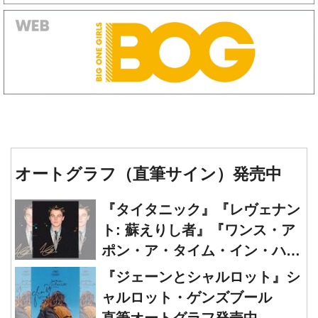
オートグラフ（直筆サイン）発売中
『タイタニック』『レヴェナン
ト: 蘇えりし者』『ワンス・ア
ポン・ア・タイム・イン・ハリ
ウッド』レオナルド・ディカプ
『ジェーンとシャルロット』シ
リオ 直筆オートグラフ発売中
ャルロット・ゲンズブール