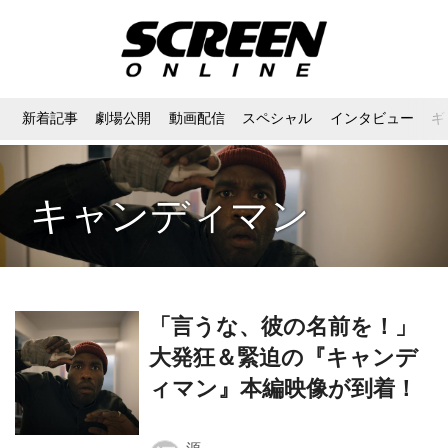
新着記事
劇場公開
動画配信
スペシャル
インタビュー
ギ
キャンディマン
「言うな、彼の名前を！」
大発狂＆緊迫の『キャンデ
ィマン』本編映像が到着！