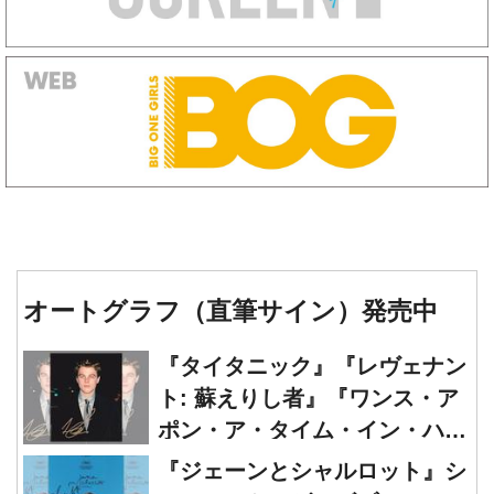
オートグラフ（直筆サイン）発売中
『タイタニック』『レヴェナン
ト: 蘇えりし者』『ワンス・ア
ポン・ア・タイム・イン・ハリ
ウッド』レオナルド・ディカプ
『ジェーンとシャルロット』シ
リオ 直筆オートグラフ発売中