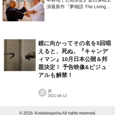
演最新作『夢物語 The Living
Dragon』の本当の凄さを熱く
語ろう！
鏡に向かってその名を5回唱
えると、死ぬ。『キャンデ
ィマン』10月日本公開＆邦
題決定！ 予告映像&ビジュ
アルも解禁！
源
源
© 2016- Kindaieigasha All rights reserved.