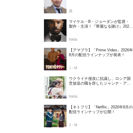
共演か
源
マイケル・B・ジョーダンが監督・
製作・主演！『華麗なる賭け』2027
年日本公開決定
hikita
【アマプラ】「Prime Video」2026年
8月の配信ラインナップが発表！
J・M
ウクライナ侵攻に抗議し、ロシア国
営放送の職を辞したジャンナ・アガ
ラコワ監督のドキュメンタリー『さ
よなら、私のロシア』11⽉14⽇公開
hikita
決定
【ネトフリ】「Netflix」2026年8月の
配信ラインナップが公開！
J・M