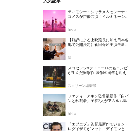
人気記事
ティモシー・シャラメ＆セレーナ・
ゴメスが声優共演！イルミネーショ
ンが贈る完全オリジナル最新作『ノ
ット・アローン』2027年日本公開決
hikita
定
【好評による上映延長に加え日本各
地で公開決定】倉田保昭主演最新作
『夢物語 The Living Dragon』の本当
の凄さを熱く語ろう！
源
スコセッシ&デ・ニーロの名コンビ
が生んだ衝撃作 製作50周年を迎える
『タクシードライバー』
スクリーン編集部
ファティ・アキン監督最新作『白パ
ンと独裁者』子役2人がアムルム島の
撮影現場を案内！セットツアー映像
解禁
hikita
「エブエブ」監督最新作でジョン・
レグイザモがマット・デイモンと再