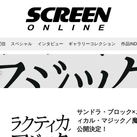
配信
スペシャル
インタビュー
ギャラリーコレクション
作品IND
ク
サンドラ・ブロック×
ィカル・マジック／魔女
公開決定！