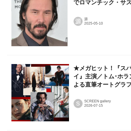
でロマンチック・サ
源
源
★メガヒット！『スパ
イ』主演／トム･ホラ
よる直筆オートグラ
SCREEN gallery
S