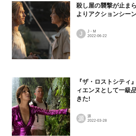
殺し屋の襲撃が止ま
よりアクションシー
J・M
J
『ザ・ロストシティ』
ィエンヌとして一級
きた!
源
源