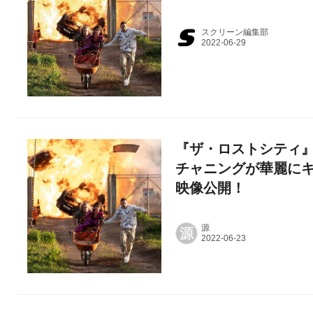
スクリーン編集部
『ザ・ロストシティ
チャニングが華麗に
映像公開！
源
源