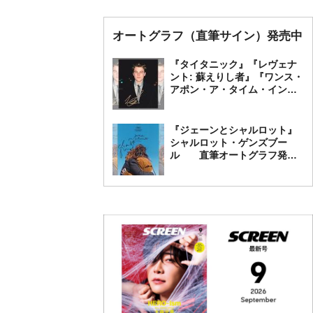
オートグラフ（直筆サイン）発売中
『タイタニック』『レヴェナ
ント: 蘇えりし者』『ワンス・
アポン・ア・タイム・イン・
ハリウッド』レオナルド・デ
ィカプリオ 直筆オートグラ
フ発売中
『ジェーンとシャルロット』
シャルロット・ゲンズブー
ル 直筆オートグラフ発売
中