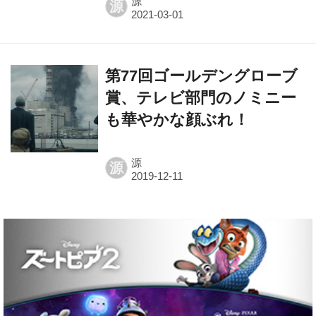
源
源
第77回ゴールデングローブ
賞、テレビ部門のノミニー
も華やかな顔ぶれ！
源
源