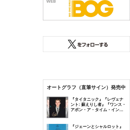
オートグラフ（直筆サイン）発売中
『タイタニック』『レヴェナ
ント: 蘇えりし者』『ワンス・
アポン・ア・タイム・イン・
ハリウッド』レオナルド・デ
ィカプリオ 直筆オートグラ
フ発売中
『ジェーンとシャルロット』