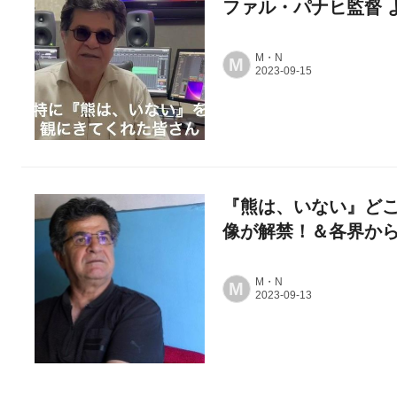
ファル・パナヒ監督 
M・N
M
『熊は、いない』ど
像が解禁！＆各界か
M・N
M