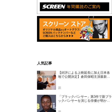
人気記事
【好評による上映延長に加え日本各
地で公開決定】倉田保昭主演最新作
『夢物語 The Living Dragon』の本当
の凄さを熱く語ろう！
源
「ブラックパンサー」第3作で新ブラ
ックパンサーを演じる俳優が明かさ
れる
源