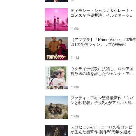
ティモシー・シャラメ＆セレーナ・
ゴメスが声優共演！イルミネーショ
ンが贈る完全オリジナル最新作『ノ
ット・アローン』2027年日本公開決
hikita
定
【アマプラ】「Prime Video」2026年
8月の配信ラインナップが発表！
J・M
ウクライナ侵攻に抗議し、ロシア国
営放送の職を辞したジャンナ・アガ
ラコワ監督のドキュメンタリー『さ
よなら、私のロシア』11⽉14⽇公開
hikita
決定
ファティ・アキン監督最新作『白パ
ンと独裁者』子役2人がアムルム島の
撮影現場を案内！セットツアー映像
解禁
hikita
スコセッシ&デ・ニーロの名コンビ
が生んだ衝撃作 製作50周年を迎える