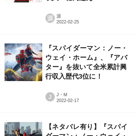
源
源
『スパイダーマン：ノー・
ウェイ・ホーム』、『アバ
ター』を抜いて全米累計興
行収入歴代3位に！
J・M
J
【ネタバレ有り】『スパイ