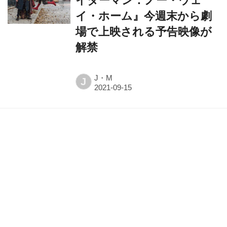
イダーマン：ノー・ウェ
イ・ホーム』今週末から劇
場で上映される予告映像が
解禁
J・M
J
SCREEN＋plus（スクリー
ンプラス）vol.91 映画『ブ
ルーロック』特集
SCREEN ONLINE