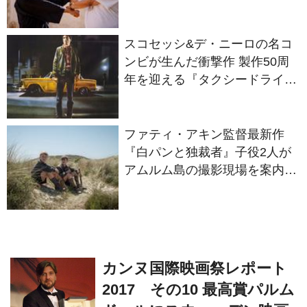
Dragon』の本当の凄さを熱く
語ろう！
スコセッシ&デ・ニーロの名コ
ンビが生んだ衝撃作 製作50周
年を迎える『タクシードライバ
ー』
ファティ・アキン監督最新作
『白パンと独裁者』子役2人が
アムルム島の撮影現場を案内！
セットツアー映像解禁
カンヌ国際映画祭レポート
2017 その10 最高賞パルム