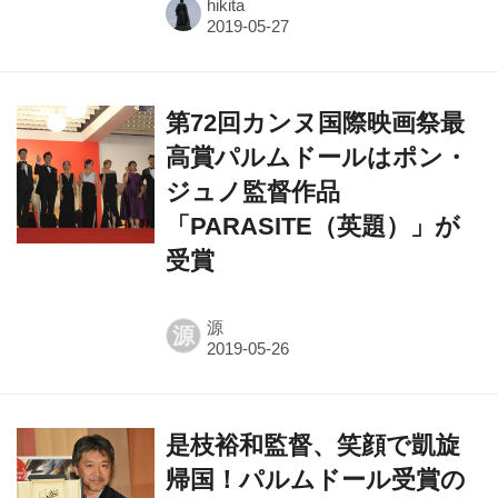
hikita
第72回カンヌ国際映画祭最
高賞パルムドールはポン・
ジュノ監督作品
「PARASITE（英題）」が
受賞
源
源
是枝裕和監督、笑顔で凱旋
帰国！パルムドール受賞の