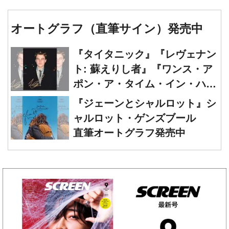
オートグラフ（直筆サイン）発売中
『タイタニック』『レヴェナン
ト: 蘇えりし者』『ワンス・ア
ポン・ア・タイム・イン・ハリ
ウッド』レオナルド・ディカプ
『ジェーンとシャルロット』シ
リオ 直筆オートグラフ発売中
ャルロット・ゲンズブール
直筆オートグラフ発売中