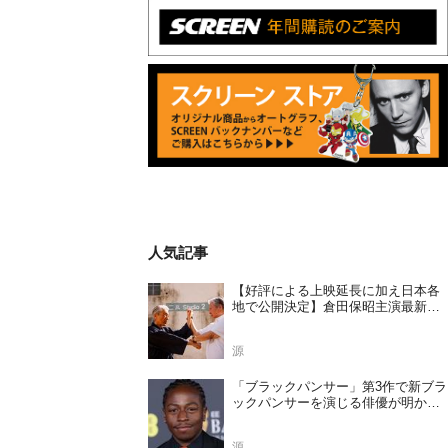
人気記事
【好評による上映延長に加え日本各
地で公開決定】倉田保昭主演最新作
『夢物語 The Living Dragon』の本当
の凄さを熱く語ろう！
源
「ブラックパンサー」第3作で新ブラ
ックパンサーを演じる俳優が明かさ
れる
源