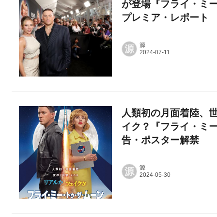
が登場『フライ・ミ
プレミア・レポート
源
源
人類初の月面着陸、世
イク？『フライ・ミ
告・ポスター解禁
源
源