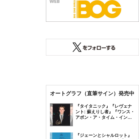
オートグラフ（直筆サイン）発売中
『タイタニック』『レヴェナ
ント: 蘇えりし者』『ワンス・
アポン・ア・タイム・イン・
ハリウッド』レオナルド・デ
ィカプリオ 直筆オートグラ
フ発売中
『ジェーンとシャルロット』