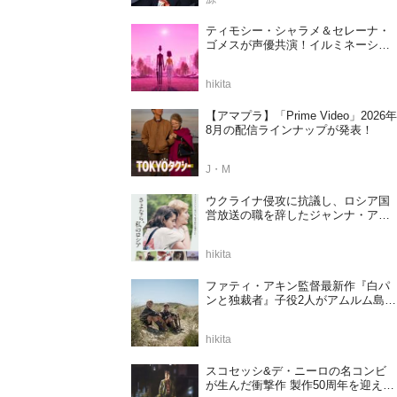
ティモシー・シャラメ＆セレーナ・
ゴメスが声優共演！イルミネーショ
ンが贈る完全オリジナル最新作『ノ
ット・アローン』2027年日本公開決
hikita
定
【アマプラ】「Prime Video」2026年
8月の配信ラインナップが発表！
J・M
ウクライナ侵攻に抗議し、ロシア国
営放送の職を辞したジャンナ・アガ
ラコワ監督のドキュメンタリー『さ
よなら、私のロシア』11⽉14⽇公開
hikita
決定
ファティ・アキン監督最新作『白パ
ンと独裁者』子役2人がアムルム島の
撮影現場を案内！セットツアー映像
解禁
hikita
スコセッシ&デ・ニーロの名コンビ
が生んだ衝撃作 製作50周年を迎える