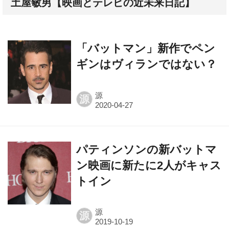
「バットマン」新作でペン
ギンはヴィランではない？
源
源
パティンソンの新バットマ
ン映画に新たに2人がキャス
トイン
源
源