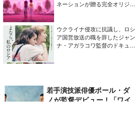
2027年日本公開決定
ウクライナ侵攻に抗議し、ロシ
ア国営放送の職を辞したジャン
ナ・アガラコワ監督のドキュメ
ンタリー『さよなら、私のロシ
ア』11⽉14⽇公開決定
若手演技派俳優ポール・ダ
ノが監督デビュー！「ワイ
ルドライフ」7/5公開
Yuri
Y