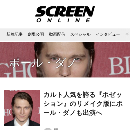
新着記事
劇場公開
動画配信
スペシャル
インタビュー
ギ
ポール・ダノ
カルト人気を誇る『ポゼッ
ション』のリメイク版にポ
ール・ダノも出演へ