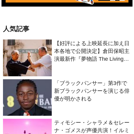
人気記事
【好評による上映延長に加え日
本各地で公開決定】倉田保昭主
演最新作『夢物語 The Living
Dragon』の本当の凄さを熱く
語ろう！
「ブラックパンサー」第3作で
新ブラックパンサーを演じる俳
優が明かされる
ティモシー・シャラメ＆セレー
ナ・ゴメスが声優共演！イルミ
ネーションが贈る完全オリジナ
ル最新作『ノット・アローン』