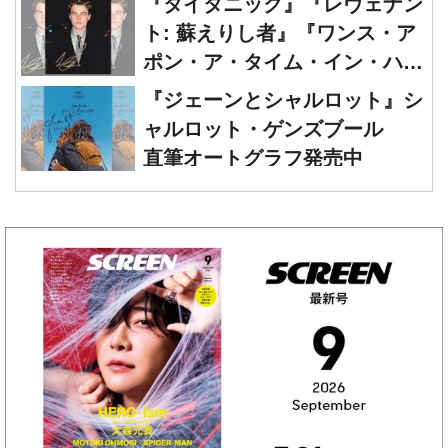
ポン・ア・タイム・イン・ハリ
ウッド』レオナルド・ディカプ
『ジェーンとシャルロット』シ
リオ 直筆オートグラフ発売中
ャルロット・ゲンズブール
直筆オートグラフ発売中