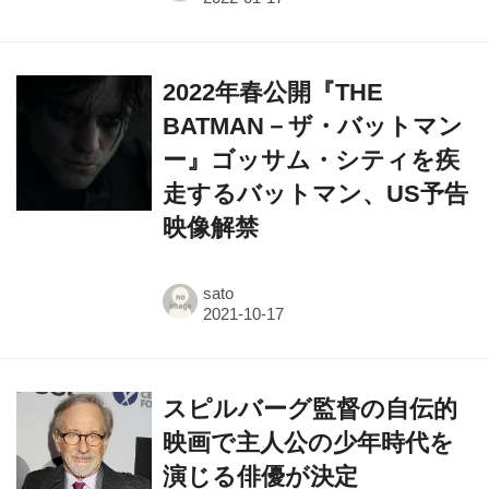
2022年春公開『THE
BATMAN－ザ・バットマン
ー』ゴッサム・シティを疾
走するバットマン、US予告
映像解禁
sato
スピルバーグ監督の自伝的
映画で主人公の少年時代を
演じる俳優が決定
源