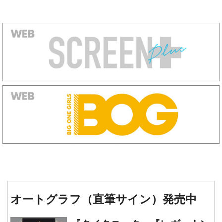
オートグラフ（直筆サイン）発売中
『タイタニック』『レヴェナン
ト: 蘇えりし者』『ワンス・ア