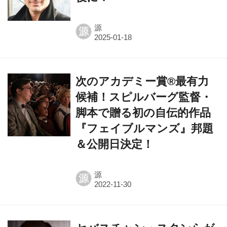
源
源
次のアカデミー賞®最有力
候補！スピルバーグ監督・
脚本で贈る初の自伝的作品
『フェイブルマンズ』邦題
＆公開日決定！
源
源
セバスチャン・スタンらが
共演する個人投資家VSヘッ