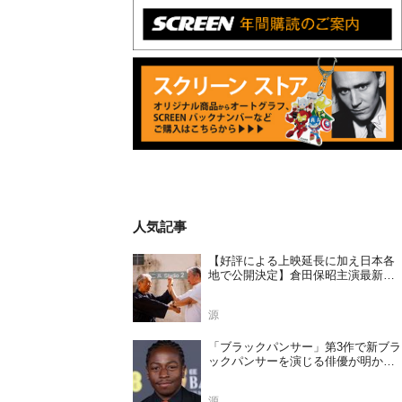
人気記事
【好評による上映延長に加え日本各
地で公開決定】倉田保昭主演最新作
『夢物語 The Living Dragon』の本当
の凄さを熱く語ろう！
源
「ブラックパンサー」第3作で新ブラ
ックパンサーを演じる俳優が明かさ
れる
源