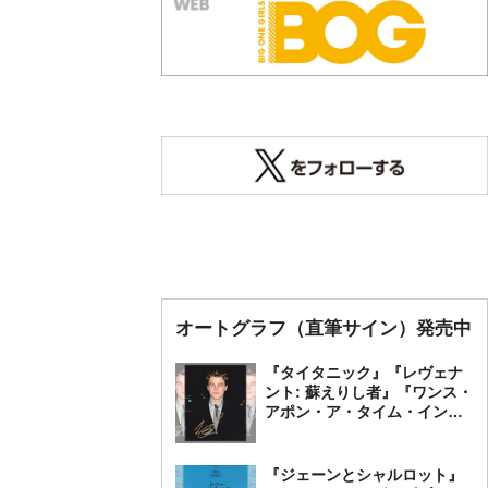
オートグラフ（直筆サイン）発売中
『タイタニック』『レヴェナ
ント: 蘇えりし者』『ワンス・
アポン・ア・タイム・イン・
ハリウッド』レオナルド・デ
ィカプリオ 直筆オートグラ
フ発売中
『ジェーンとシャルロット』