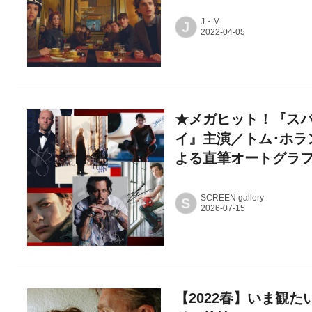
J・M
J
★メガヒット！『スパ
イ』主演／トム･ホラ
よる直筆オートグラ
SCREEN gallery
S
【2022春】いま観