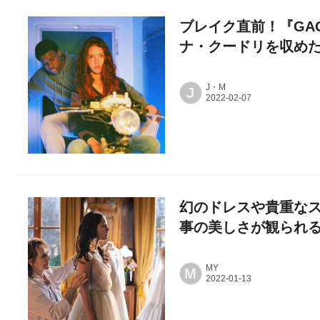
ブレイク直前！『GA
ナ・クードリを収め
J・M
J
幻のドレスや貴重な
事の美しさが観られ
MY
M