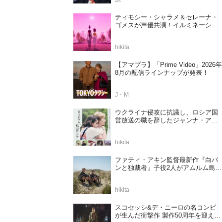
ティモシー・シャラメ＆セレーナ・
ゴメスが声優共演！イルミネーショ
ンが贈る完全オリジナル最新作『ノ
ット・アローン』2027年日本公開決
hikita
定
【アマプラ】「Prime Video」2026年
8月の配信ラインナップが発表！
J・M
ウクライナ侵攻に抗議し、ロシア国
営放送の職を辞したジャンナ・アガ
ラコワ監督のドキュメンタリー『さ
よなら、私のロシア』11⽉14⽇公開
hikita
決定
ファティ・アキン監督最新作『白パ
ンと独裁者』子役2人がアムルム島の
撮影現場を案内！セットツアー映像
解禁
hikita
スコセッシ&デ・ニーロの名コンビ
が生んだ衝撃作 製作50周年を迎える