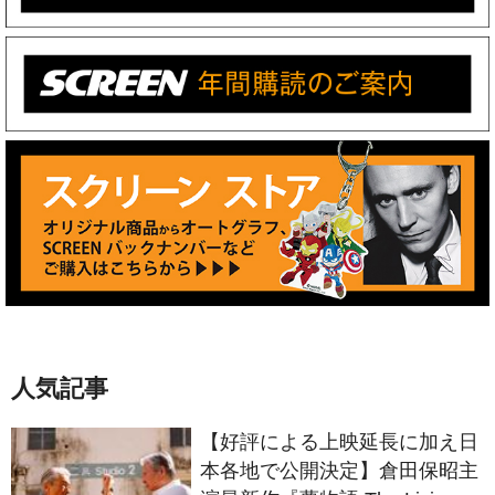
人気記事
【好評による上映延長に加え日
本各地で公開決定】倉田保昭主
演最新作『夢物語 The Living
Dragon』の本当の凄さを熱く