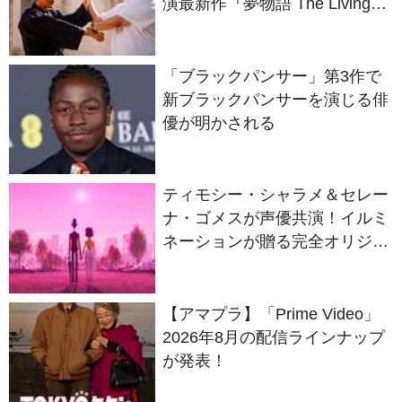
語ろう！
「ブラックパンサー」第3作で
新ブラックパンサーを演じる俳
優が明かされる
ティモシー・シャラメ＆セレー
ナ・ゴメスが声優共演！イルミ
ネーションが贈る完全オリジナ
ル最新作『ノット・アローン』
2027年日本公開決定
【アマプラ】「Prime Video」
2026年8月の配信ラインナップ
が発表！