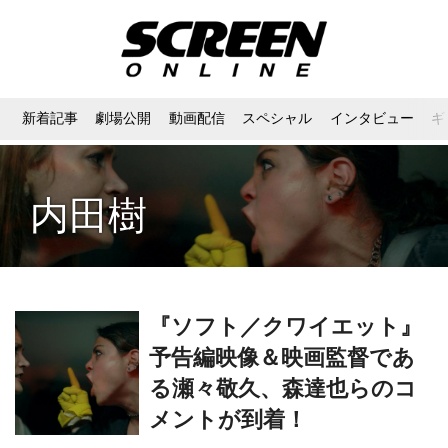
新着記事
劇場公開
動画配信
スペシャル
インタビュー
ギ
内田樹
『ソフト／クワイエット』
予告編映像＆映画監督であ
る瀬々敬久、森達也らのコ
メントが到着！