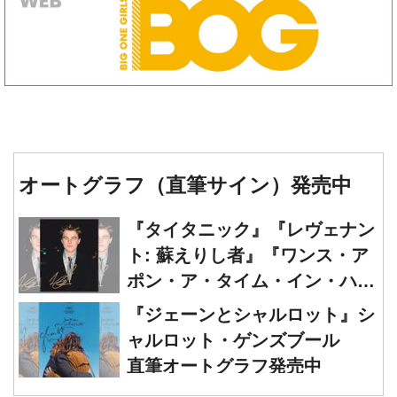
オートグラフ（直筆サイン）発売中
『タイタニック』『レヴェナン
ト: 蘇えりし者』『ワンス・ア
ポン・ア・タイム・イン・ハリ
ウッド』レオナルド・ディカプ
『ジェーンとシャルロット』シ
リオ 直筆オートグラフ発売中
ャルロット・ゲンズブール
直筆オートグラフ発売中