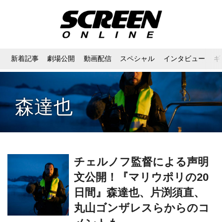
新着記事
劇場公開
動画配信
スペシャル
インタビュー
ギ
森達也
チェルノフ監督による声明
文公開！『マリウポリの20
日間』森達也、片渕須直、
丸山ゴンザレスらからのコ