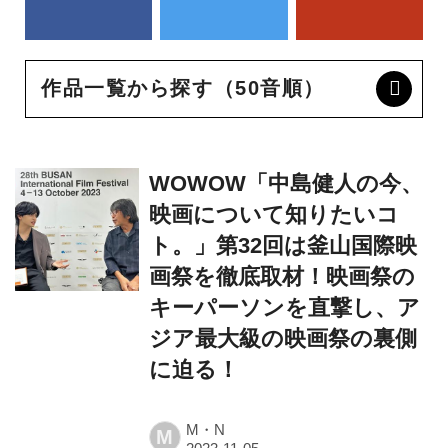
作品一覧から探す（50音順）
WOWOW「中島健人の今、
映画について知りたいコ
ト。」第32回は釜山国際映
画祭を徹底取材！映画祭の
キーパーソンを直撃し、ア
ジア最大級の映画祭の裏側
に迫る！
M・N
M