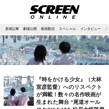
新着記事
劇場公開
動画配信
スペシャル
インタビュー
ギ
尾道
『時をかける少女』（大林
宣彦監督）へのリスペクト
が満載！数々の名作映画が
生まれた舞台 “尾道オール