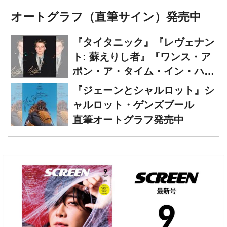
オートグラフ（直筆サイン）発売中
『タイタニック』『レヴェナン
ト: 蘇えりし者』『ワンス・ア
ポン・ア・タイム・イン・ハリ
ウッド』レオナルド・ディカプ
『ジェーンとシャルロット』シ
リオ 直筆オートグラフ発売中
ャルロット・ゲンズブール
直筆オートグラフ発売中