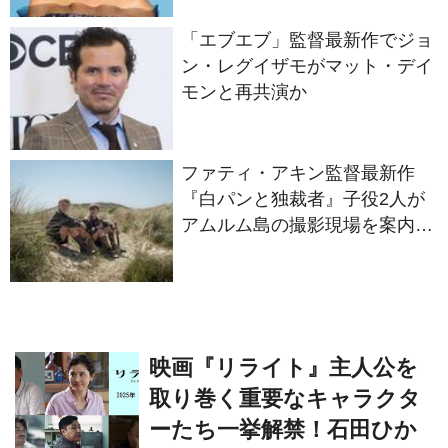
「エブエブ」監督最新作でジョ
ン・レグイザモがマット・デイ
モンと再共演か
ファティ・アキン監督最新作
『白パンと独裁者』子役2人が
アムルム島の撮影現場を案内！
セットツアー映像解禁
映画『リライト』主人公を
取り巻く重要なキャラクタ
ーたち一挙解禁！石田ひか