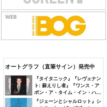
オートグラフ（直筆サイン）発売中
『タイタニック』『レヴェナン
ト: 蘇えりし者』『ワンス・ア
ポン・ア・タイム・イン・ハリ
ウッド』レオナルド・ディカプ
『ジェーンとシャルロット』シ
リオ 直筆オートグラフ発売中
ャルロット・ゲンズブール
直筆オートグラフ発売中