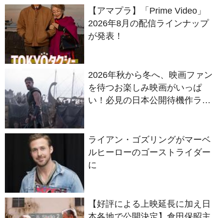
が発表！
2026年秋から冬へ、映画ファン
を待つお楽しみ映画がいっぱ
い！必見の日本公開待機作ライ
ンナップ
ライアン・ゴズリングがマーベ
ルヒーローのゴーストライダー
に
【好評による上映延長に加え日
本各地で公開決定】倉田保昭主
演最新作『夢物語 The Living
Dragon』の本当の凄さを熱く