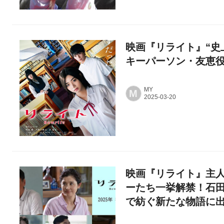
映画『リライト』“史
キーパーソン・友恵
MY
M
映画『リライト』主
ーたち一挙解禁！石
で紡ぐ新たな物語に