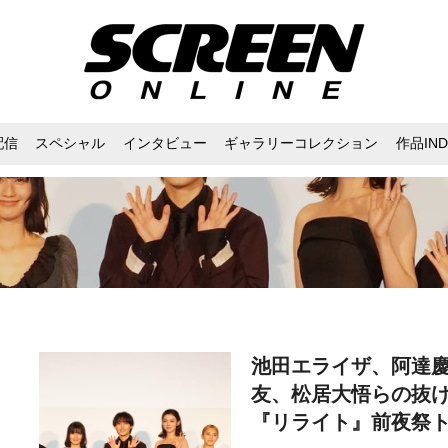
配信
スペシャル
インタビュー
ギャラリーコレクション
作品IND
池田エライザ、阿達
友、松居大悟らの抜
『リライト』前夜祭