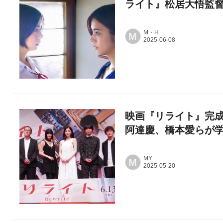
ライト』松居大悟監
M・H
M
映画『リライト』完
阿達慶、橋本愛らが
MY
M