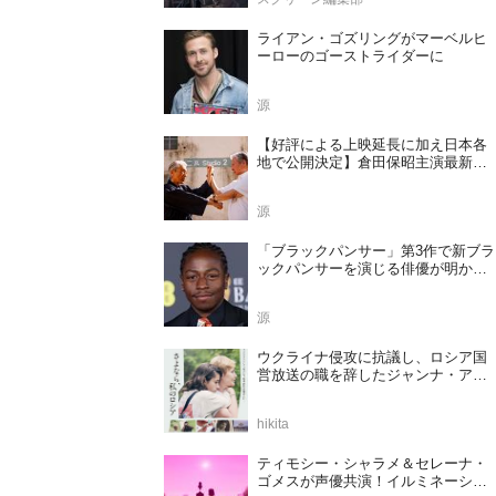
ライアン・ゴズリングがマーベルヒ
ーローのゴーストライダーに
源
【好評による上映延長に加え日本各
地で公開決定】倉田保昭主演最新作
『夢物語 The Living Dragon』の本当
の凄さを熱く語ろう！
源
「ブラックパンサー」第3作で新ブラ
ックパンサーを演じる俳優が明かさ
れる
源
ウクライナ侵攻に抗議し、ロシア国
営放送の職を辞したジャンナ・アガ
ラコワ監督のドキュメンタリー『さ
よなら、私のロシア』11⽉14⽇公開
hikita
決定
ティモシー・シャラメ＆セレーナ・
ゴメスが声優共演！イルミネーショ