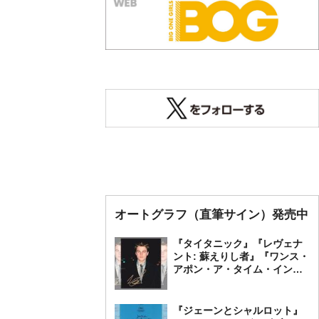
オートグラフ（直筆サイン）発売中
『タイタニック』『レヴェナ
ント: 蘇えりし者』『ワンス・
アポン・ア・タイム・イン・
ハリウッド』レオナルド・デ
ィカプリオ 直筆オートグラ
フ発売中
『ジェーンとシャルロット』