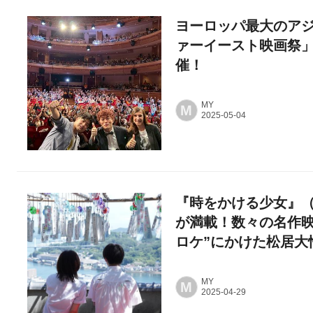
ヨーロッパ最大のアジ
ァーイースト映画祭
催！
MY
M
『時をかける少女』
が満載！数々の名作映
ロケ”にかけた松居大
MY
M