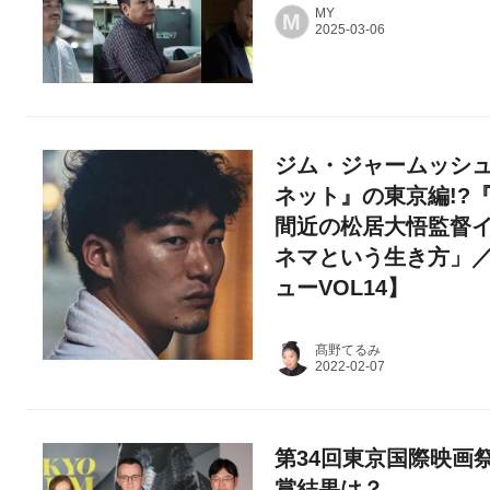
MY
M
ジム・ジャームッシ
ネット』の東京編!?
間近の松居大悟監督
ネマという生き方」
ューVOL14】
髙野てるみ
第34回東京国際映画
賞結果は？