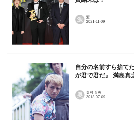
源
源
自分の名前すら捨てた
が君で君だ』 満島真
奥村 百恵
奥