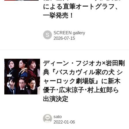
一挙発売！
SCREEN gallery
S
ディーン・フジオカ×岩田剛
典『バスカヴィル家の犬 シ
ャーロック劇場版』に新木
優子･広末涼子･村上虹郎ら
出演決定
sato