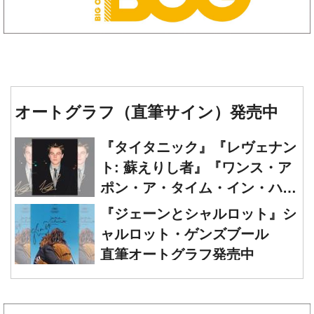
オートグラフ（直筆サイン）発売中
『タイタニック』『レヴェナン
ト: 蘇えりし者』『ワンス・ア
ポン・ア・タイム・イン・ハリ
ウッド』レオナルド・ディカプ
『ジェーンとシャルロット』シ
リオ 直筆オートグラフ発売中
ャルロット・ゲンズブール
直筆オートグラフ発売中