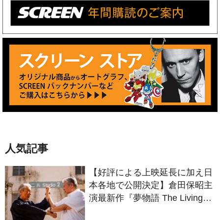
人気記事
【好評による上映延長に加え日
本各地で公開決定】倉田保昭主
演最新作『夢物語 The Living
Dragon』の本当の凄さを熱く
語ろう！
「ブラックパンサー」第3作で