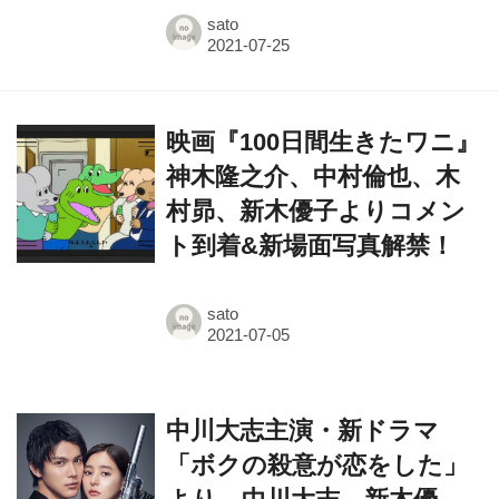
映画『100日間生きたワニ』
神木隆之介、中村倫也、木
村昴、新木優子よりコメン
ト到着&新場面写真解禁！
sato
中川大志主演・新ドラマ
「ボクの殺意が恋をした」
より、中川大志、新木優
子、鈴木伸之らメインキャ