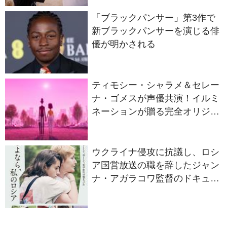
新ブラックパンサーを演じる俳
優が明かされる
ティモシー・シャラメ＆セレー
ナ・ゴメスが声優共演！イルミ
ネーションが贈る完全オリジナ
ル最新作『ノット・アローン』
2027年日本公開決定
ウクライナ侵攻に抗議し、ロシ
ア国営放送の職を辞したジャン
ナ・アガラコワ監督のドキュメ
ンタリー『さよなら、私のロシ
ア』11⽉14⽇公開決定
新木優子、「トイ・ストー