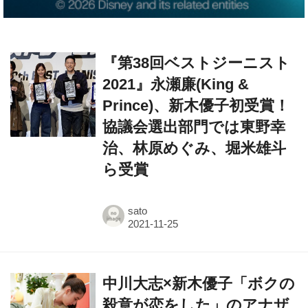
『第38回ベストジーニスト
2021』永瀬廉(King &
Prince)、新木優子初受賞！
協議会選出部門では東野幸
治、林原めぐみ、堀米雄斗
ら受賞
sato
中川大志×新木優子「ボクの
殺意が恋をした」のアナザ
ーストーリー『カノジョの