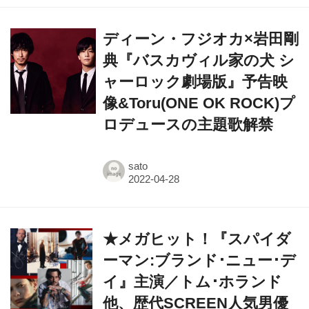
ディーン・フジオカ×岩田剛
典『バスカヴィル家の犬 シ
ャーロック劇場版』予告映
像&Toru(ONE OK ROCK)プ
ロデュースの主題歌解禁
sato
★メガヒット！『スパイダ
ーマン:ブランド･ニュー･デ
イ』主演／トム･ホランド
他、歴代SCREEN人気男優
による直筆オートグラフ、