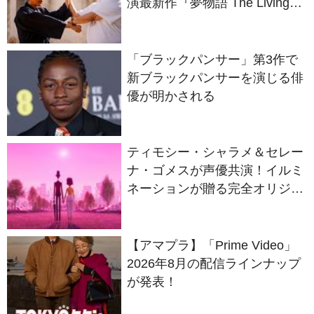
演最新作『夢物語 The Living
Dragon』の本当の凄さを熱く
語ろう！
「ブラックパンサー」第3作で
新ブラックパンサーを演じる俳
優が明かされる
ティモシー・シャラメ＆セレー
ナ・ゴメスが声優共演！イルミ
ネーションが贈る完全オリジナ
ル最新作『ノット・アローン』
2027年日本公開決定
【アマプラ】「Prime Video」
2026年8月の配信ラインナップ
が発表！