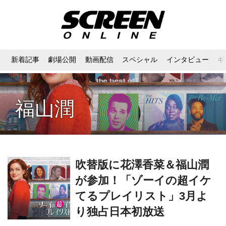
新着記事
劇場公開
動画配信
スペシャル
インタビュー
ギ
福山潤
吹替版に花澤香菜＆福山潤
が参加！「ゾーイの超イケ
てるプレイリスト」3月よ
り独占日本初放送