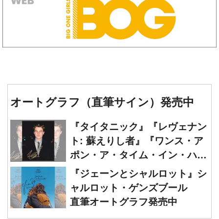
オートグラフ（直筆サイン）発売中
『タイタニック』『レヴェナン
ト: 蘇えりし者』『ワンス・ア
ポン・ア・タイム・イン・ハリ
ウッド』レオナルド・ディカプ
『ジェーンとシャルロット』シ
リオ 直筆オートグラフ発売中
ャルロット・ゲンズブール
直筆オートグラフ発売中