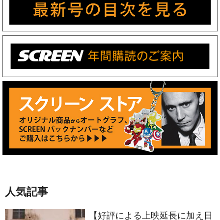
人気記事
【好評による上映延長に加え日
本各地で公開決定】倉田保昭主
演最新作『夢物語 The Living