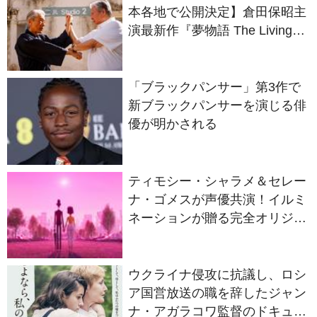
Dragon』の本当の凄さを熱く
語ろう！
「ブラックパンサー」第3作で
新ブラックパンサーを演じる俳
優が明かされる
ティモシー・シャラメ＆セレー
ナ・ゴメスが声優共演！イルミ
ネーションが贈る完全オリジナ
ル最新作『ノット・アローン』
2027年日本公開決定
ウクライナ侵攻に抗議し、ロシ
ア国営放送の職を辞したジャン
ナ・アガラコワ監督のドキュメ
ンタリー『さよなら、私のロシ
ア』11⽉14⽇公開決定