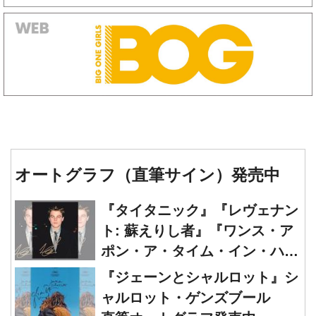
オートグラフ（直筆サイン）発売中
『タイタニック』『レヴェナン
ト: 蘇えりし者』『ワンス・ア
ポン・ア・タイム・イン・ハリ
ウッド』レオナルド・ディカプ
『ジェーンとシャルロット』シ
リオ 直筆オートグラフ発売中
ャルロット・ゲンズブール
直筆オートグラフ発売中