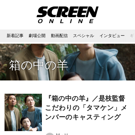
新着記事
劇場公開
動画配信
スペシャル
インタビュー
ギ
箱の中の羊
『箱の中の羊』／是枝監督
こだわりの「タマケン」メ
ンバーのキャスティング