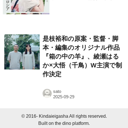
是枝裕和の原案・監督・脚
本・編集のオリジナル作品
『箱の中の羊』、綾瀬はる
か×大悟（千鳥）W主演で制
作決定
sato
© 2016- Kindaieigasha All rights reserved.
Built on
the dino platform
.