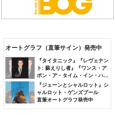
オートグラフ（直筆サイン）発売中
『タイタニック』『レヴェナン
ト: 蘇えりし者』『ワンス・ア
ポン・ア・タイム・イン・ハリ
ウッド』レオナルド・ディカプ
『ジェーンとシャルロット』シ
リオ 直筆オートグラフ発売中
ャルロット・ゲンズブール
直筆オートグラフ発売中