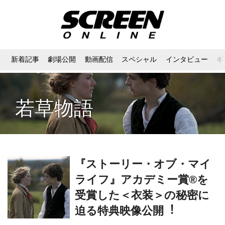
新着記事
劇場公開
動画配信
スペシャル
インタビュー
ギ
若草物語
『ストーリー・オブ・マイ
ライフ』アカデミー賞®を
受賞した＜衣装＞の秘密に
迫る特典映像公開︕