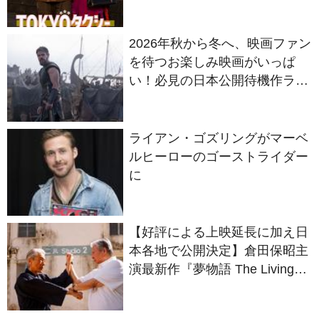
2026年秋から冬へ、映画ファン
を待つお楽しみ映画がいっぱ
い！必見の日本公開待機作ライ
ンナップ
ライアン・ゴズリングがマーベ
ルヒーローのゴーストライダー
に
【好評による上映延長に加え日
本各地で公開決定】倉田保昭主
演最新作『夢物語 The Living
Dragon』の本当の凄さを熱く
語ろう！