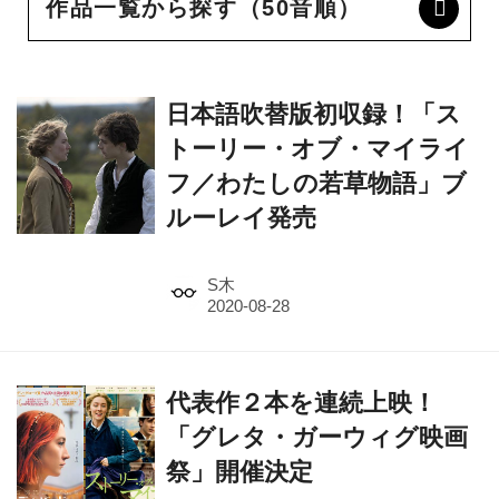
作品一覧から探す（50音順）
日本語吹替版初収録！「ス
トーリー・オブ・マイライ
フ／わたしの若草物語」ブ
ルーレイ発売
S木
代表作２本を連続上映！
「グレタ・ガーウィグ映画
祭」開催決定