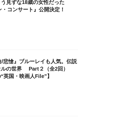
う見ずな18歳の女性だった
ルン・コンサート』公開決定！
ちの曲/悲愴』ブルーレイも人気。伝説
ルの世界 Part２（全2回）
英国・映画人File”】