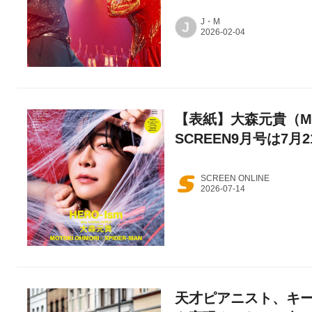
J・M
J
【表紙】大森元貴（Mrs
SCREEN9月号は7月
SCREEN ONLINE
天才ピアニスト、キ