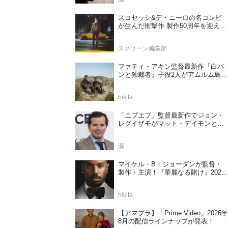
スコセッシ&デ・ニーロの名コンビ
が生んだ衝撃作 製作50周年を迎える
『タクシードライバー』
スクリーン編集部
ファティ・アキン監督最新作『白パ
ンと独裁者』子役2人がアムルム島の
撮影現場を案内！セットツアー映像
解禁
hikita
「エブエブ」監督最新作でジョン・
レグイザモがマット・デイモンと再
共演か
源
マイケル・B・ジョーダンが監督・
製作・主演！『華麗なる賭け』2027
年日本公開決定
hikita
【アマプラ】「Prime Video」2026年
8月の配信ラインナップが発表！