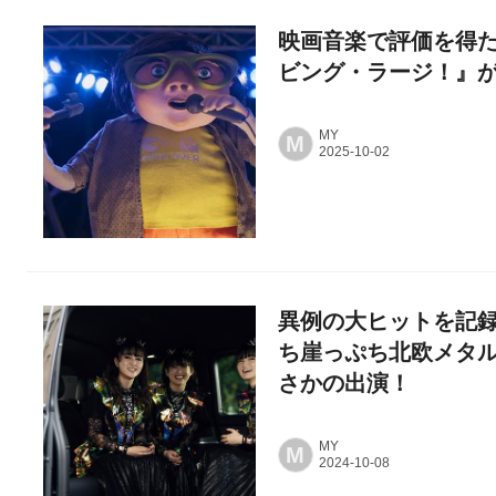
映画音楽で評価を得
ビング・ラージ！』
MY
M
異例の大ヒットを記
ち崖っぷち北欧メタル！
さかの出演！
MY
M