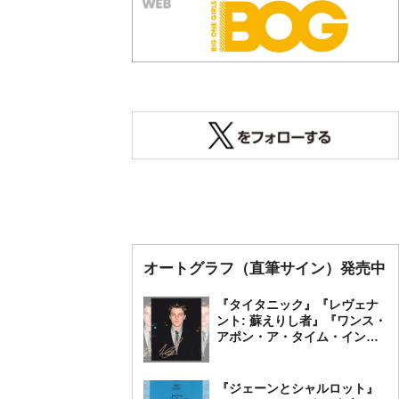
オートグラフ（直筆サイン）発売中
『タイタニック』『レヴェナ
ント: 蘇えりし者』『ワンス・
アポン・ア・タイム・イン・
ハリウッド』レオナルド・デ
ィカプリオ 直筆オートグラ
フ発売中
『ジェーンとシャルロット』