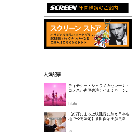
人気記事
ティモシー・シャラメ＆セレーナ・
ゴメスが声優共演！イルミネーショ
ンが贈る完全オリジナル最新作『ノ
ット・アローン』2027年日本公開決
hikita
定
【好評による上映延長に加え日本各
地で公開決定】倉田保昭主演最新作
『夢物語 The Living Dragon』の本当
の凄さを熱く語ろう！
源