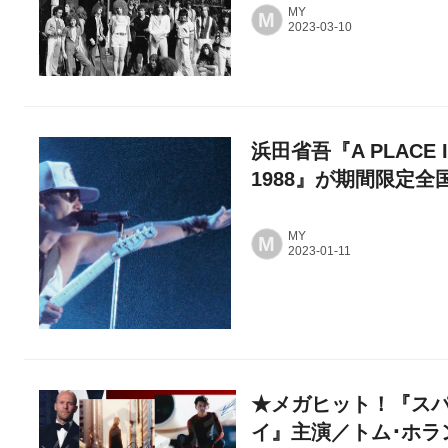
MY
M
浜田省吾『A PLACE IN
1988』が期間限定全
MY
M
★メガヒット！『スパ
イ』主演／トム･ホラ