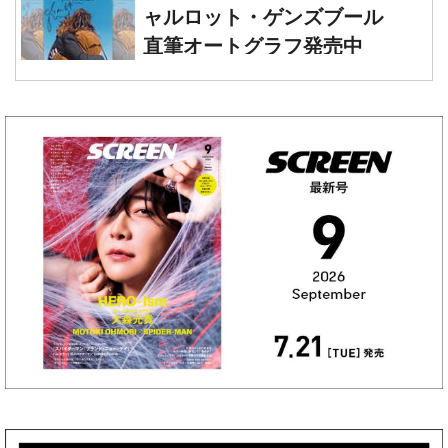
リオ 直筆オートグラフ発売中
ャルロット・ゲンズブール
直筆オートグラフ発売中