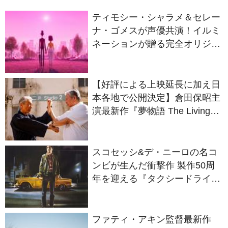
ティモシー・シャラメ＆セレー
ナ・ゴメスが声優共演！イルミ
ネーションが贈る完全オリジナ
ル最新作『ノット・アローン』
2027年日本公開決定
【好評による上映延長に加え日
本各地で公開決定】倉田保昭主
演最新作『夢物語 The Living
Dragon』の本当の凄さを熱く
語ろう！
スコセッシ&デ・ニーロの名コ
ンビが生んだ衝撃作 製作50周
年を迎える『タクシードライバ
ー』
ファティ・アキン監督最新作