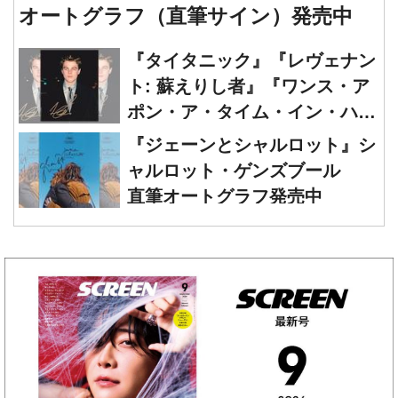
オートグラフ（直筆サイン）発売中
『タイタニック』『レヴェナン
ト: 蘇えりし者』『ワンス・ア
ポン・ア・タイム・イン・ハリ
ウッド』レオナルド・ディカプ
『ジェーンとシャルロット』シ
リオ 直筆オートグラフ発売中
ャルロット・ゲンズブール
直筆オートグラフ発売中