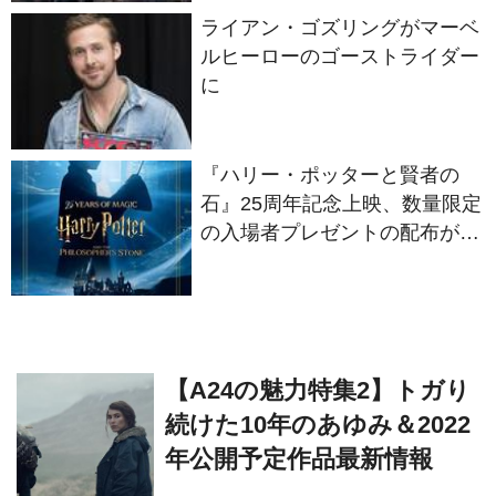
ライアン・ゴズリングがマーベ
ルヒーローのゴーストライダー
に
『ハリー・ポッターと賢者の
石』25周年記念上映、数量限定
の入場者プレゼントの配布が決
定
【A24の魅力特集2】トガり
続けた10年のあゆみ＆2022
年公開予定作品最新情報