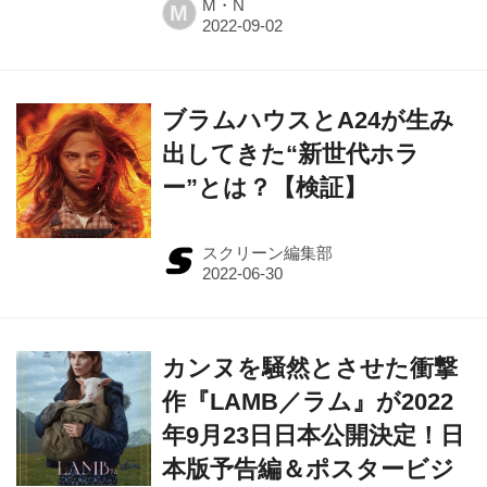
M・N
M
ブラムハウスとA24が生み
出してきた“新世代ホラ
ー”とは？【検証】
スクリーン編集部
カンヌを騒然とさせた衝撃
作『LAMB／ラム』が2022
年9月23日日本公開決定！日
本版予告編＆ポスタービジ