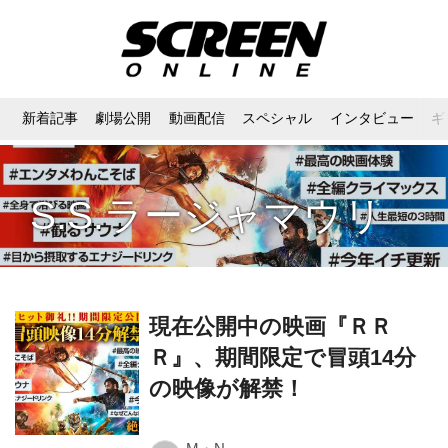
新着記事
劇場公開
動画配信
スペシャル
インタビュー
ギ
S.S.ラージャマウリ
現在公開中の映画『ＲＲ
Ｒ』、期間限定で冒頭14分
の映像が解禁！