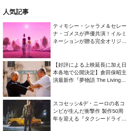
人気記事
ティモシー・シャラメ＆セレー
ナ・ゴメスが声優共演！イルミ
ネーションが贈る完全オリジナ
ル最新作『ノット・アローン』
2027年日本公開決定
【好評による上映延長に加え日
本各地で公開決定】倉田保昭主
演最新作『夢物語 The Living
Dragon』の本当の凄さを熱く
語ろう！
スコセッシ&デ・ニーロの名コ
ンビが生んだ衝撃作 製作50周
年を迎える『タクシードライバ
ー』