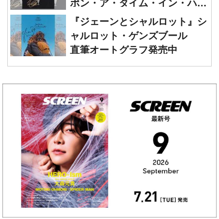
ポン・ア・タイム・イン・ハリ
ウッド』レオナルド・ディカプ
『ジェーンとシャルロット』シ
リオ 直筆オートグラフ発売中
ャルロット・ゲンズブール
直筆オートグラフ発売中