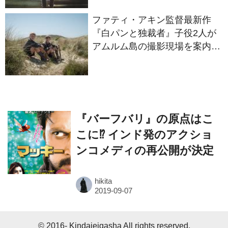
ファティ・アキン監督最新作
『白パンと独裁者』子役2人が
アムルム島の撮影現場を案内！
セットツアー映像解禁
『バーフバリ』の原点はこ
こに⁉ インド発のアクショ
ンコメディの再公開が決定
hikita
© 2016- Kindaieigasha All rights reserved.