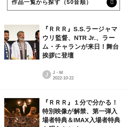
作品一覧から探す（50音順）
『ＲＲＲ』S.S.ラージャマ
ウリ監督、NTR Jr.、ラー
ム・チャランが来日！舞台
挨拶に登壇
J・M
J
『ＲＲＲ』１分で分かる！
特別映像が解禁、第一弾入
場者特典＆IMAX入場者特典