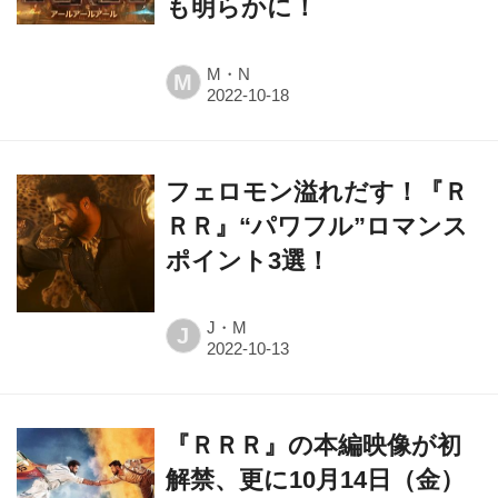
も明らかに！
M・N
M
フェロモン溢れだす！『Ｒ
ＲＲ』“パワフル”ロマンス
ポイント3選！
J・M
J
『ＲＲＲ』の本編映像が初
解禁、更に10月14日（金）