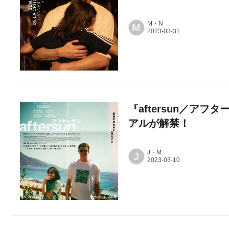
M・N
M
『aftersun／ア
アルが解禁！
J・M
J