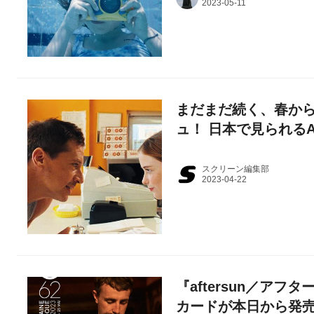
まだまだ続く、春から
ュ！ 日本で見られるA
スクリーン編集部
『aftersun／ア
カードが本日から発