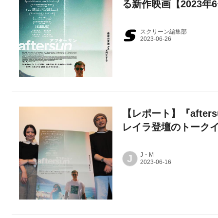
る新作映画【2023年
スクリーン編集部
【レポート】『afte
レイラ登壇のトーク
J・M
J