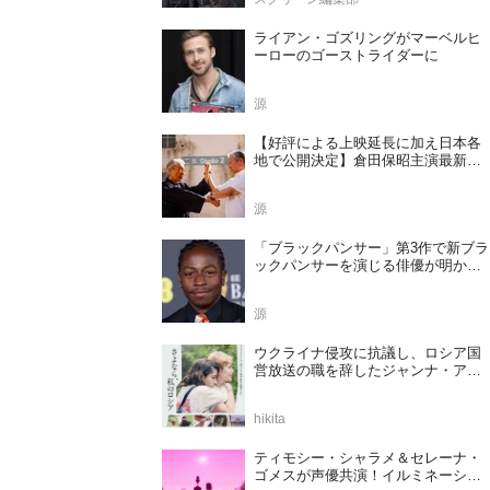
ライアン・ゴズリングがマーベルヒ
ーローのゴーストライダーに
源
【好評による上映延長に加え日本各
地で公開決定】倉田保昭主演最新作
『夢物語 The Living Dragon』の本当
の凄さを熱く語ろう！
源
「ブラックパンサー」第3作で新ブラ
ックパンサーを演じる俳優が明かさ
れる
源
ウクライナ侵攻に抗議し、ロシア国
営放送の職を辞したジャンナ・アガ
ラコワ監督のドキュメンタリー『さ
よなら、私のロシア』11⽉14⽇公開
hikita
決定
ティモシー・シャラメ＆セレーナ・
ゴメスが声優共演！イルミネーショ