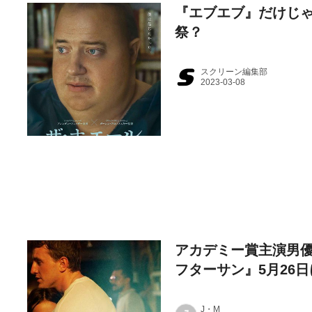
『エブエブ』だけじゃ
祭？
スクリーン編集部
アカデミー賞主演男優賞
フターサン』5月26
J・M