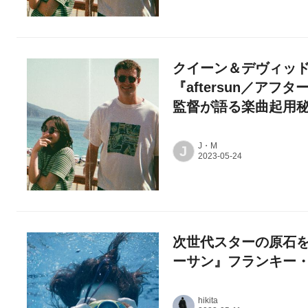
クイーン＆デヴィッド・
『aftersun／ア
監督が語る楽曲起用
J・M
J
次世代スターの原石を見
ーサン』フランキー
hikita