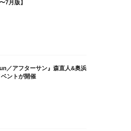
6〜7月版】
rsun／アフターサン』森直人&奥浜
イベントが開催