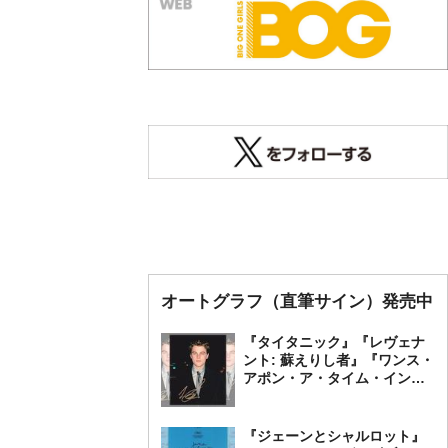
オートグラフ（直筆サイン）発売中
『タイタニック』『レヴェナ
ント: 蘇えりし者』『ワンス・
アポン・ア・タイム・イン・
ハリウッド』レオナルド・デ
ィカプリオ 直筆オートグラ
フ発売中
『ジェーンとシャルロット』