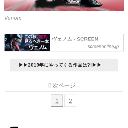
Venom
ヴェノム - SCREEN
ONLINE（スクリーンオンラ
screenonline.jp
イン）
ヴェノム の記事一覧 - 映画雑誌
▶︎▶︎2019年にやってくる作品は?!▶︎▶︎
「SCREEN」のWEBマガジン
です。映画の最新情報やニュー
次ページ
ス、ハリウッドスターの生イン
タビュー、記者会見の動画配
1
2
信、海外ドラマの紹介、貴重な
撮影小道具の展示をしておりま
す。また併設している
「SCREEN STORE」では貴重