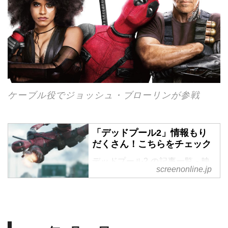
ケーブル役でジョッシュ・ブローリンが参戦
「デッドプール2」情報もり
だくさん！こちらをチェック
デッドプール2 の記事一覧 - 映
screenonline.jp
画雑誌「SCREEN」のWEBマ
ガジンです。映画の最新情報や
ニュース、ハリウッドスターの
生インタビュー、記者会見の動