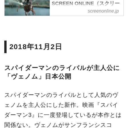
SCREEN ONLINE（スクリー
ンオンライン）
screenonline.jp
アントマン＆ワスプ の記事一覧
- 映画雑誌「SCREEN」のWEB
マガジンです。映画の最新情報
やニュース、ハリウッドスター
2018年11月2日
の生インタビュー、記者会見の
動画配信、海外ドラマの紹介、
スパイダーマンのライバルが主人公に
貴重な撮影小道具の展示をして
「ヴェノム」日本公開
おります。また併設している
「SCREEN STORE」では貴重
なオートグラフやオリジナルグ
スパイダーマンのライバルとして人気のヴ
ッズなどのシネマグッズのご購
ェノムを主人公にした新作。映画『スパイ
入をしていただけます。
ダーマン3』に一度登場しているが本作とは
関係ない。ヴェノムがサンフランシスコ