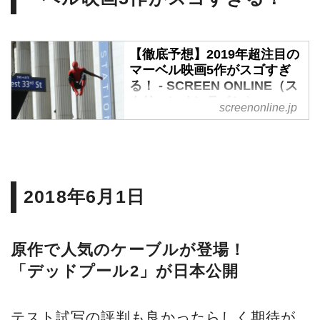
【徹底予想】2019年超注目の
マーベル映画5作がスゴすぎ
る！ - SCREEN ONLINE（ス
クリーンオンライン）
screenonline.jp
すごすぎる注目作がズラリと並
ぶ2019年の公開映画ラインナッ
プ。その中でもこれは見逃せな
い、絶対注目の20本を4日間に
2018年6月1日
渡って超先取り紹介！第一弾と
して今回は「アメコミ」映画5
本をアメコミ系ライター、杉山
原作で人気のケーブルが登場！
すぴ豊が完全予想！（文／杉山
「デッドプール2」が日本公開
すぴ豊・デジタル編集／スクリ
ーン編集部）
テスト試写の評判も良かったらしく期待が