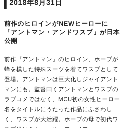
2018年8月31日
画配信、海外ドラマの紹介、貴
重な撮影小道具の展示、また貴
重なオートグラフやオリジナル
前作のヒロインがNEWヒーローに
グッズなどのシネマグッズのご
「アントマン・アンドワスプ」が日本
購入まで盛り沢山の内容をご覧
公開
いただけます。
前作『アントマン』のヒロイン、ホープが
蜂を模した特殊スーツを着てワスプとして
登場。アントマンは巨大化しジャイアント
マンにも。監督曰くアントマンとワスプの
ラブコメではなく、MCU初の女性ヒーロー
名をタイトルにうたった作品にふさわし
く、ワスプが大活躍。ホープの母で初代ワ