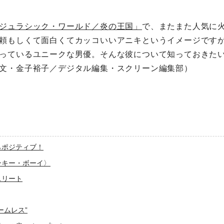
ジュラシック・ワールド／炎の王国」
で、またまた人気に
頼もしくて面白くてカッコいいアニキというイメージです
っているユニークな男優。そんな彼について知っておきたい
文・金子裕子／デジタル編集・スクリーン編集部）
からポジティブ！
モンキー・ボーイ〉
スリート
ホームレス”