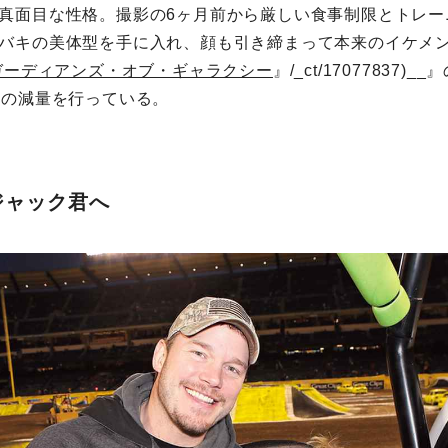
真面目な性格。撮影の6ヶ月前から厳しい食事制限とトレー
バキの美体型を手に入れ、顔も引き締まって本来のイケメ
ガーディアンズ・オブ・ギャラクシー
』/_ct/17077837
ロの減量を行っている。
子ジャック君へ