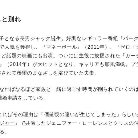
セスと別れ
第一子となる長男ジャック誕生。好調なレギュラー番組『パー
で人気を獲得し、『マネーボール』（2011年）、『ゼロ・
）など話題の映画にも出演。ついには主役に抜擢された『ガー
』（2014年）が大ヒットとなり、キャリアも順風満帆。プ
称されて羨望のまなざしを浴びていた夫妻。
なればなるほど家族と一緒に過ごす時間が削られていくの
は離婚申請をしている。
よればその理由は「価値観の違いが生じてしまった」らしい
ジャー
』で共演したジェニファー・ローレンスとクリスの
る。