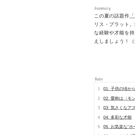
この夏の話題作
「
リス・プラット。
な経験や才能を持
えしましょう！（
01: 子供の頃
02: 愛称は〈
03: 気さくなア
04: 多彩な才能
05: お気楽な“