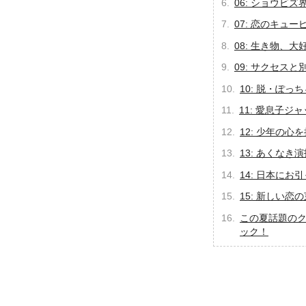
06: ショウビ
07: 恋のキュ
08: 生き物、大
09: サクセスと
10: 脱・ぽっ
11: 愛息子ジ
12: 少年の心
13: あくなき
14: 日本にお
15: 新しい恋
この夏話題の
ック！