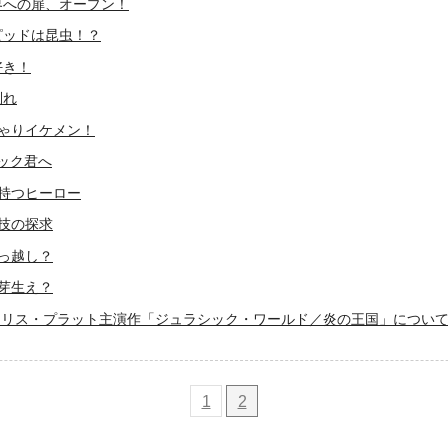
ズ界への扉、オープン！
ーピッドは昆虫！？
好き！
別れ
ちゃりイケメン！
ャック君へ
を持つヒーロー
演技の探求
引っ越し？
の芽生え？
クリス・プラット主演作「ジュラシック・ワールド／炎の王国」につい
1
2