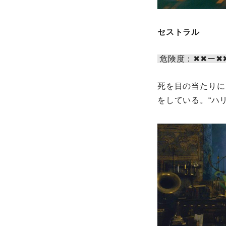
セストラル
危険度：✖︎✖︎ー✖︎✖︎
死を目の当たりにし
をしている。“ハリ