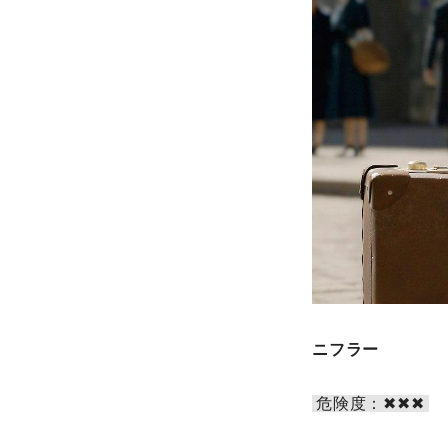
ニフラー
危険度：✖︎✖︎✖︎