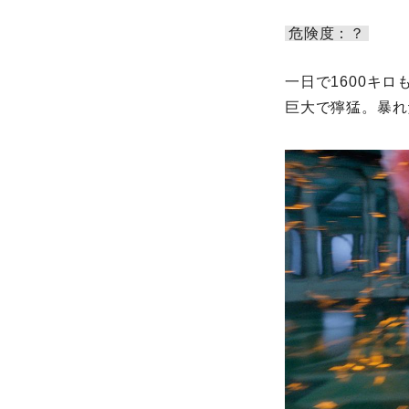
危険度：？
一日で1600キ
巨大で獰猛。暴れ