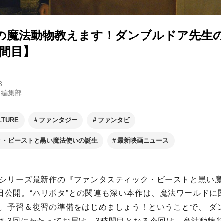
の魔法動物教えます！ダンブルドア先生
時間目】
3
ン編集部
LTURE
ファンタジー
ファンタビ
・ビーストと黒い魔法使いの誕生
最新映画ニュース
シリーズ最新作の『ファンタスティック・ビーストと黒い
23日公開。“ハリポタ”との関連も深い本作は、魔法ワールドに
増。予習＆復習の準備をはじめましょう！ということで、 ダ
を3回にわたってお届け。3時間目となる今回は、魔法動物