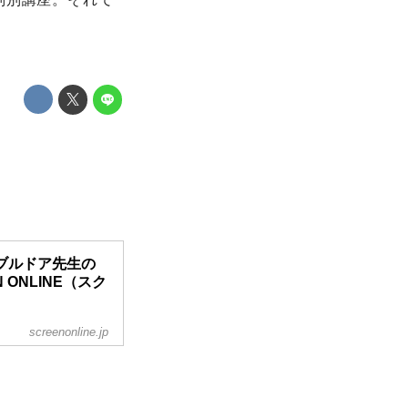
ブルドア先生の
 ONLINE（スク
screenonline.jp
ティック・ビース
開。“ハリポタ”との
゙あるほど楽しさも
うことで、 ダンブ