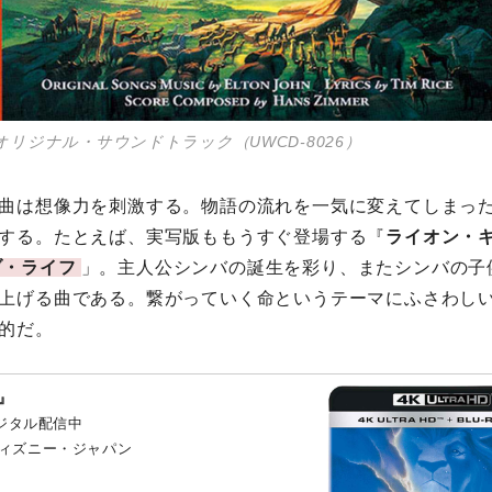
オリジナル・サウンドトラック（UWCD-8026）
曲は想像力を刺激する。物語の流れを一気に変えてしまっ
する。たとえば、実写版ももうすぐ登場する『
ライオン・
ブ・ライフ
」。主人公シンバの誕生を彩り、またシンバの子
上げる曲である。繋がっていく命というテーマにふさわし
的だ。
』
デジタル配信中
ィズニー・ジャパン