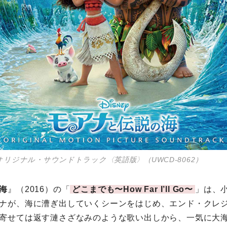
オリジナル・サウンドトラック〈英語版〉（UWCD-8062）
海
』（2016）の「
どこまでも〜How Far I’ll Go〜
」は、
ナが、海に漕ぎ出していくシーンをはじめ、エンド・クレ
寄せては返す漣さざなみのような歌い出しから、一気に大